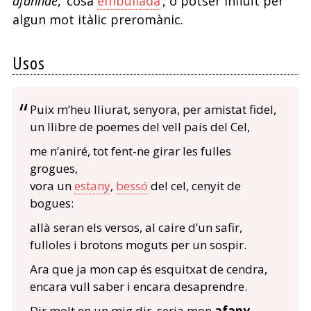
afannae
, ‘cosa
embullada
’, o potser influït per
algun mot itàlic preromànic.
Usos
Puix m’heu lliurat, senyora, per amistat fidel,
un llibre de poemes del vell país del Cel,
me n’aniré, tot fent-ne girar les fulles
grogues,
vora un
estany
,
bessó
del cel, cenyit de
bogues:
allà seran els versos, al caire d’un safir,
fulloles i brotons moguts per un sospir.
Ara que ja mon cap és esquitxat de cendra,
encara vull saber i encara desaprendre.
Dir molt en un mig dir, seria mon
afany
.