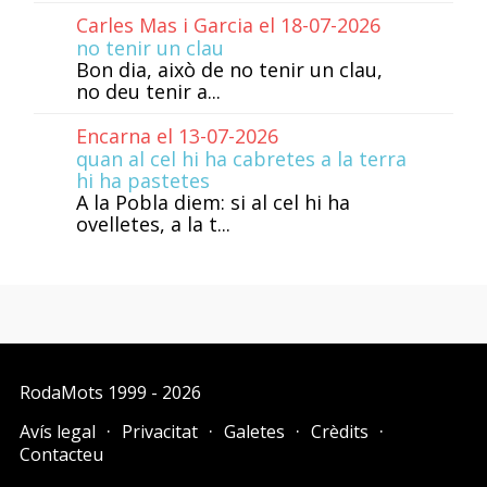
Carles Mas i Garcia el 18-07-2026
no tenir un clau
Bon dia, això de no tenir un clau,
no deu tenir a...
Encarna el 13-07-2026
quan al cel hi ha cabretes a la terra
hi ha pastetes
A la Pobla diem: si al cel hi ha
ovelletes, a la t...
RodaMots
1999 - 2026
Avís legal
Privacitat
Galetes
Crèdits
Contacteu