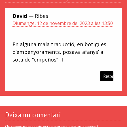
David
— Ribes
Diumenge, 12 de novembre del 2023 a les 13:50
En alguna mala traducció, en botigues
d’empenyoraments, posava ‘afanys’ a
sota de “empeños” :’I
Respon
Deixa un comentari
Els camps necessaris estan marcats amb un asterisc *