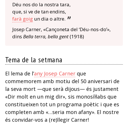
Déu nos do la nostra tara,
que, si ve de tan endins,
farà goig
un dia o altre.
Josep Carner, «Cançoneta del ‘Déu-nos-do’»,
dins
Bella terra, bella gent
(1918)
Tema de la setmana
El lema de l’
any Josep Carner
que
commemorem amb motiu del 50 aniversari de
la seva mort —que serà dijous— és justament
«Dir molt en un mig dir», sis monosíl·labs que
constitueixen tot un programa poètic i que es
completen amb «…seria mon afany». El nostre
és convidar-vos a (re)llegir Carner!