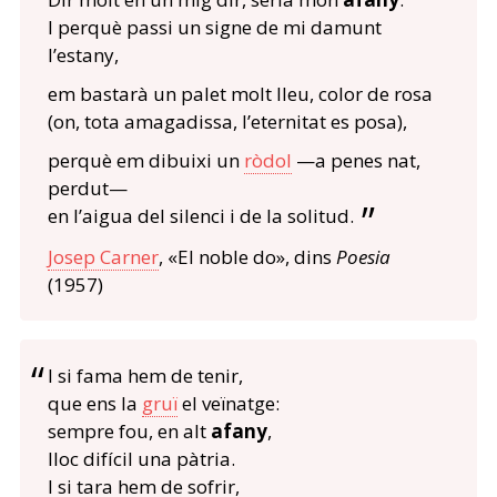
I perquè passi un signe de mi damunt
l’estany,
em bastarà un palet molt lleu, color de rosa
(on, tota amagadissa, l’eternitat es posa),
perquè em dibuixi un
ròdol
—a penes nat,
perdut—
en l’aigua del silenci i de la solitud.
Josep Carner
, «El noble do», dins
Poesia
(1957)
I si fama hem de tenir,
que ens la
gruï
el veïnatge:
sempre fou, en alt
afany
,
lloc difícil una pàtria.
I si tara hem de sofrir,