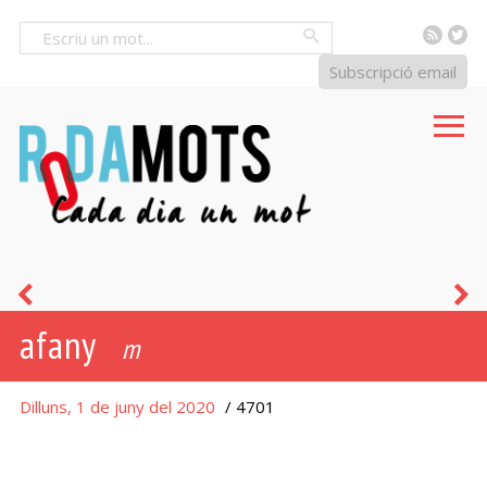
RSS
Tw
Cercar
Subscripció email
malson
b
afany
m
Dilluns, 1 de juny del 2020
/ 4701