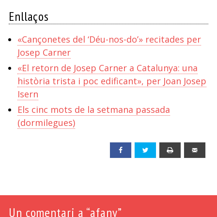
Enllaços
«Cançonetes del ‘Déu-nos-do’» recitades per
Josep Carner
«El retorn de Josep Carner a Catalunya: una
història trista i poc edificant», per Joan Josep
Isern
Els cinc mots de la setmana passada
(dormilegues)
Facebook
Twitter
Print
Emai
Un
comentari a “afany”