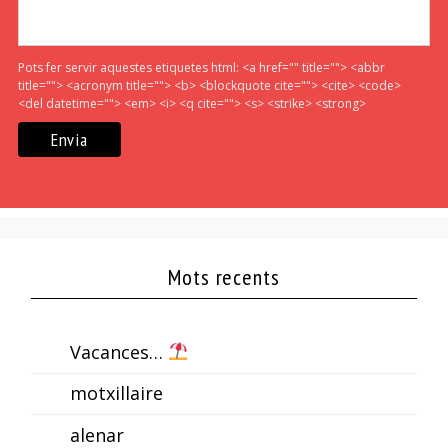
Pots fer servir aquestes etiquetes html:
<a href="" title=""> <abbr
title=""> <acronym title=""> <b> <blockquote cite=""> <cite> <code>
<del datetime=""> <em> <i> <q cite=""> <s> <strike> <strong>
Mots recents
Vacances…
motxillaire
alenar