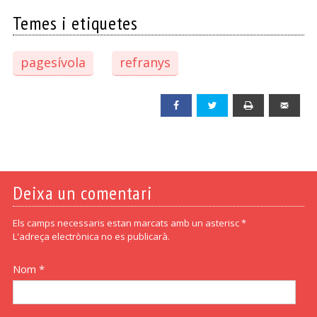
Temes i etiquetes
pagesívola
refranys
Facebook
Twitter
Print
Emai
Deixa un comentari
Els camps necessaris estan marcats amb un asterisc *
L'adreça electrònica no es publicarà.
Nom *