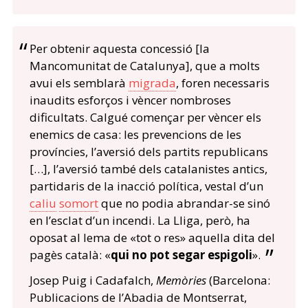
Per obtenir aquesta concessió [la
Mancomunitat de Catalunya], que a molts
avui els semblarà
migrada
, foren necessaris
inaudits esforços i vèncer nombroses
dificultats. Calgué començar per vèncer els
enemics de casa: les prevencions de les
províncies, l’aversió dels partits republicans
[…], l’aversió també dels catalanistes antics,
partidaris de la inacció política, vestal d’un
caliu
somort
que no podia abrandar-se sinó
en l’esclat d’un incendi. La Lliga, però, ha
oposat al lema de «tot o res» aquella dita del
pagès català: «
qui no pot segar espigoli
».
Josep Puig i Cadafalch,
Memòries
(Barcelona:
Publicacions de l’Abadia de Montserrat,