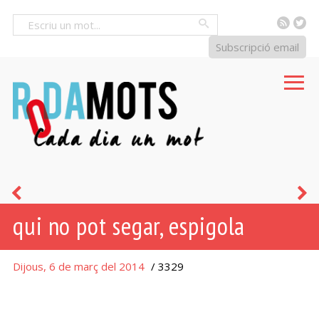
RSS
Tw
Cercar
Subscripció email
l'alegria
m
qui no pot segar, espigola
dura
f
poc
i
Dijous, 6 de març del 2014
/ 3329
a
p
casa
e