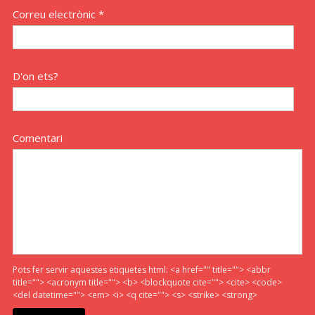
Correu electrònic *
D'on ets?
Comentari
Pots fer servir aquestes etiquetes html:
<a href="" title=""> <abbr
title=""> <acronym title=""> <b> <blockquote cite=""> <cite> <code>
<del datetime=""> <em> <i> <q cite=""> <s> <strike> <strong>