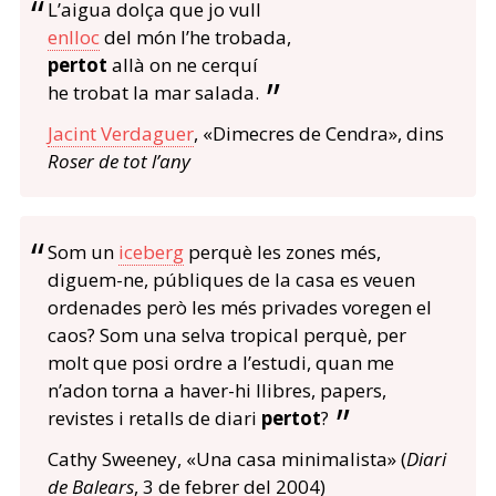
L’aigua dolça que jo vull
enlloc
del món l’he trobada,
pertot
allà on ne cerquí
he trobat la mar salada.
Jacint Verdaguer
, «Dimecres de Cendra», dins
Roser de tot l’any
Som un
iceberg
perquè les zones més,
diguem-ne, públiques de la casa es veuen
ordenades però les més privades voregen el
caos? Som una selva tropical perquè, per
molt que posi ordre a l’estudi, quan me
n’adon torna a haver-hi llibres, papers,
revistes i retalls de diari
pertot
?
Cathy Sweeney, «Una casa minimalista» (
Diari
de Balears
, 3 de febrer del 2004)