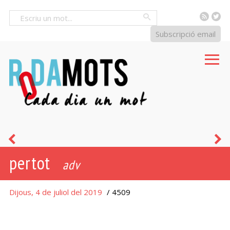
RSS
Tw
Cercar
Subscripció email
tothora
e
pertot
adv
Dijous, 4 de juliol del 2019
/ 4509