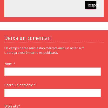
Respon
Deixa un comentari
Els camps necessaris estan marcats amb un asterisc *
L'adreça electrònica no es publicarà.
Nom *
Correu electrònic *
D'on ets?