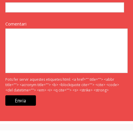
Comentari
Pots fer servir aquestes etiquetes html:
<a href="" title=""> <abbr
title=""> <acronym title=""> <b> <blockquote cite=""> <cite> <code>
<del datetime=""> <em> <i> <q cite=""> <s> <strike> <strong>