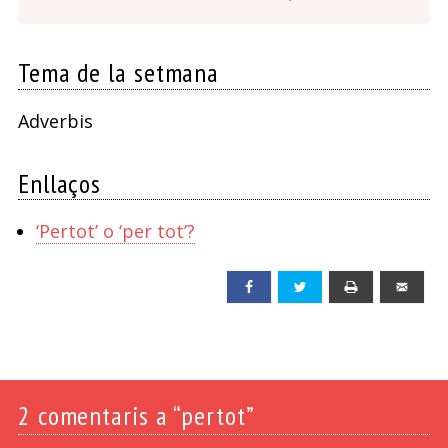
Tema de la setmana
Adverbis
Enllaços
‘Pertot’ o ‘per tot’?
Facebook
Twitter
Print
Emai
2
comentaris a “pertot”