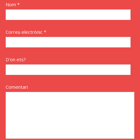
Nom *
Correu electrònic *
D'on ets?
Comentari