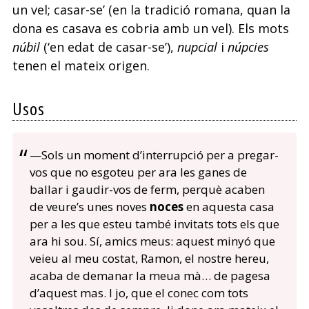
un vel; casar-se’ (en la tradició romana, quan la
dona es casava es cobria amb un vel). Els mots
núbil
(‘en edat de casar-se’),
nupcial
i
núpcies
tenen el mateix origen.
Usos
—Sols un moment d’interrupció per a pregar-
vos que no esgoteu per ara les ganes de
ballar i gaudir-vos de ferm, perquè acaben
de veure’s unes noves
noces
en aquesta casa
per a les que esteu també invitats tots els que
ara hi sou. Sí, amics meus: aquest minyó que
veieu al meu costat, Ramon, el nostre hereu,
acaba de demanar la meua mà… de pagesa
d’aquest mas. I jo, que el conec com tots