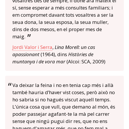
vosaltres des de sempre, li done ara mateix el
sí, sense esperar a més consultes familiars; i
em compromet davant tots vosaltres a ser la
seua dona, la seua esposa, la seua muller,
dins de dos mesos, en el proper mes de
maig.
Jordi Valor i Serra
,
Lina Morell: un cas
apassionant
(1964), dins
Històries de
muntanya i de vora mar
(Alcoi: SCA, 2009)
Va deixar la feina i no en tenia cap més i allà
també hauria d’haver vist coses, però això no
ho sabria si no hagués viscut aquell temps.
L’única cosa que vull, que demano al món, és
poder passejar agafant-te la mà pel carrer
sense que ningú pugui dir res, que no ens
haguem d’amagar més, que no fem mal a