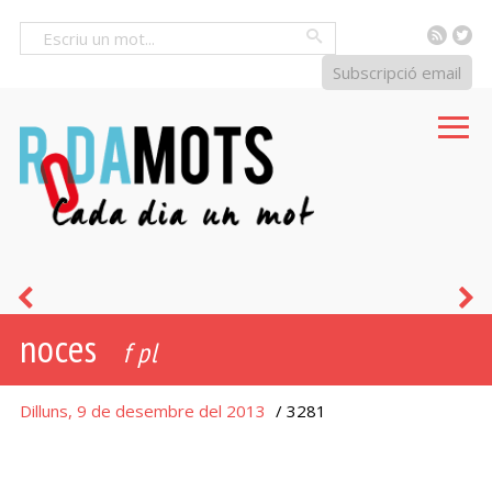
RSS
Tw
Cercar
Subscripció email
nuvi
a
noces
núvia
f pl
Dilluns, 9 de desembre del 2013
/ 3281