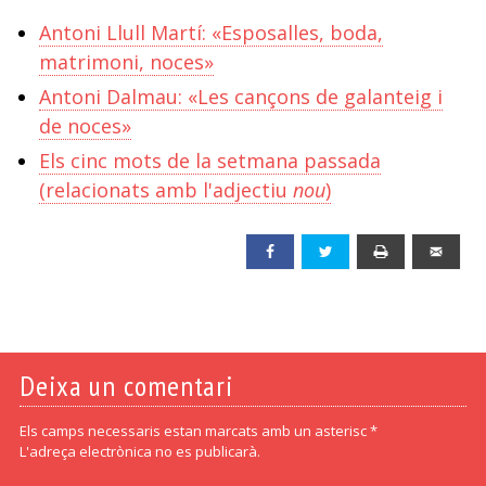
Antoni Llull Martí: «Esposalles, boda,
matrimoni, noces»
Antoni Dalmau: «Les cançons de galanteig i
de noces»
Els cinc mots de la setmana passada
(relacionats amb l'adjectiu
nou
)
Facebook
Twitter
Print
Emai
Deixa un comentari
Els camps necessaris estan marcats amb un asterisc *
L'adreça electrònica no es publicarà.