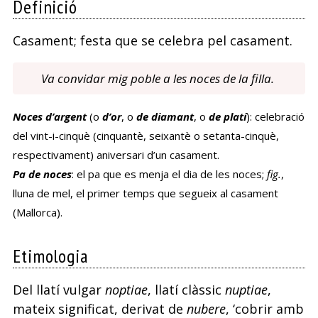
Definició
Casament; festa que se celebra pel casament.
Va convidar mig poble a les noces de la filla.
Noces d’argent
(o
d’or
, o
de diamant
, o
de platí
): celebració
del vint-i-cinquè (cinquantè, seixantè o setanta-cinquè,
respectivament) aniversari d’un casament.
Pa de noces
: el pa que es menja el dia de les noces;
fig.
,
lluna de mel, el primer temps que segueix al casament
(Mallorca).
Etimologia
Del llatí vulgar
noptiae
, llatí clàssic
nuptiae
,
mateix significat, derivat de
nubere
, ‘cobrir amb