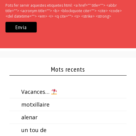
Pots fer servir aquestes etiquetes html:
<a href="" title=""> <abbr
title=""> <acronym title=""> <b> <blockquote cite=""> <cite> <code>
<del datetime=""> <em> <i> <q cite=""> <s> <strike> <strong>
Mots recents
Vacances…
motxillaire
alenar
un tou de