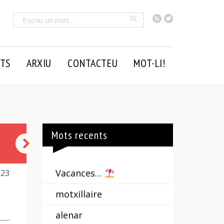
RSS
Twitter
Cercar
TS
ARXIU
CONTACTEU
MOT-LI!
Mots recents
quera
Vacances…
323
motxillaire
alenar