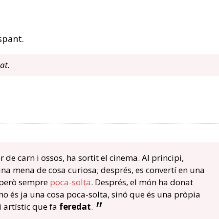
spant.
at.
or de carn i ossos, ha sortit el cinema. Al principi,
una mena de cosa curiosa; després, es convertí en una
, però sempre
poca-solta
. Després, el món ha donat
a no és ja una cosa poca-solta, sinó que és una pròpia
i artístic que fa
feredat
.