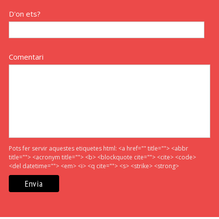
D'on ets?
Comentari
Pots fer servir aquestes etiquetes html:
<a href="" title=""> <abbr
title=""> <acronym title=""> <b> <blockquote cite=""> <cite> <code>
<del datetime=""> <em> <i> <q cite=""> <s> <strike> <strong>