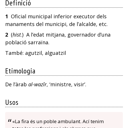
Definició
1
Oficial municipal inferior executor dels
manaments del municipi, de l’alcalde, etc.
2
(
hist
.) A l’edat mitjana, governador d’una
població sarraïna.
També: agutzil,
alguatzil
Etimologia
De l’àrab
al-wazîr
, ‘ministre, visir’.
Usos
«La fira és un poble ambulant. Ací tenim