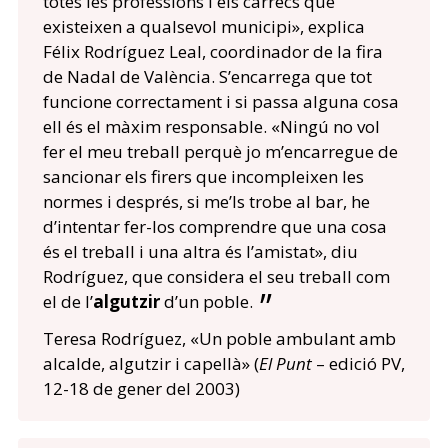
totes les professions i els càrrecs que
existeixen a qualsevol municipi», explica
Félix Rodríguez Leal, coordinador de la fira
de Nadal de València. S’encarrega que tot
funcione correctament i si passa alguna cosa
ell és el màxim responsable. «Ningú no vol
fer el meu treball perquè jo m’encarregue de
sancionar els firers que incompleixen les
normes i després, si me’ls trobe al bar, he
d’intentar fer-los comprendre que una cosa
és el treball i una altra és l’amistat», diu
Rodríguez, que considera el seu treball com
el de l’
algutzir
d’un poble.
Teresa Rodríguez, «Un poble ambulant amb
alcalde, algutzir i capellà» (
El Punt
– edició PV,
12-18 de gener del 2003)