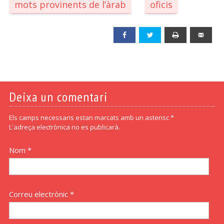
mots provinents de l’àrab
oficis
Facebook
Twitter
Print
Emai
Deixa un comentari
Els camps necessaris estan marcats amb un asterisc *
L'adreça electrònica no es publicarà.
Nom *
Correu electrònic *