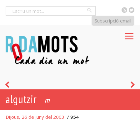
RSS
Tw
Cercar
Subscripció email
pelador
p
algutzir
-
m
a
Dijous, 26 de juny del 2003
/ 954