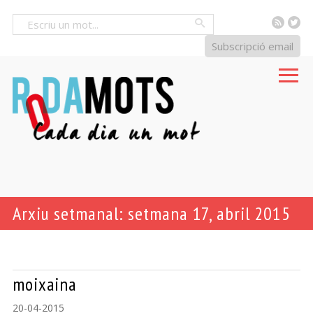
RSS
Tw
Cercar
Subscripció email
Arxiu setmanal: setmana 17, abril 2015
moixaina
20-04-2015