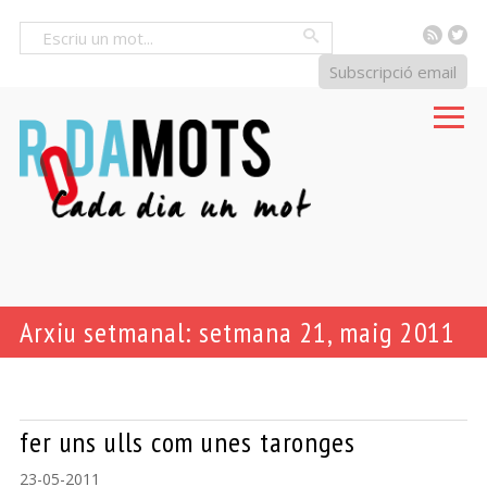
RSS
Tw
Cercar
Subscripció email
Arxiu setmanal: setmana 21, maig 2011
fer uns ulls com unes taronges
23-05-2011