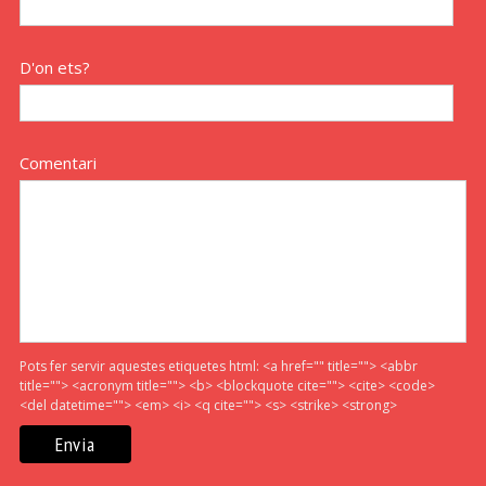
D'on ets?
Comentari
Pots fer servir aquestes etiquetes html:
<a href="" title=""> <abbr
title=""> <acronym title=""> <b> <blockquote cite=""> <cite> <code>
<del datetime=""> <em> <i> <q cite=""> <s> <strike> <strong>