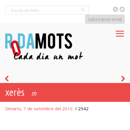
RSS
Tw
Cercar
Subscripció email
bermudes
v
xerès
m
Dimarts, 7 de setembre del 2010
/ 2542