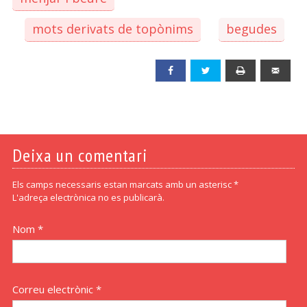
mots derivats de topònims
begudes
Facebook
Twitter
Print
Emai
Deixa un comentari
Els camps necessaris estan marcats amb un asterisc *
L'adreça electrònica no es publicarà.
Nom *
Correu electrònic *