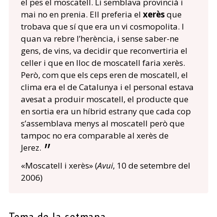
el pes el moscatell. Li semblava provincià i
mai no en prenia. Ell preferia el
xerès
que
trobava que sí que era un vi cosmopolita. I
quan va rebre l’herència, i sense saber-ne
gens, de vins, va decidir que reconvertiria el
celler i que en lloc de moscatell faria xerès.
Però, com que els ceps eren de moscatell, el
clima era el de Catalunya i el personal estava
avesat a produir moscatell, el producte que
en sortia era un híbrid estrany que cada cop
s’assemblava menys al moscatell però que
tampoc no era comparable al xerès de
Jerez.
«Moscatell i xerès» (
Avui
, 10 de setembre del
2006)
Tema de la setmana