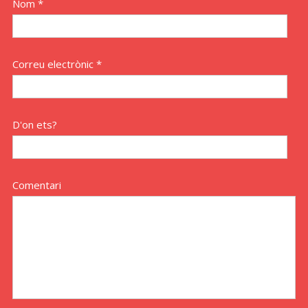
Nom *
Correu electrònic *
D'on ets?
Comentari