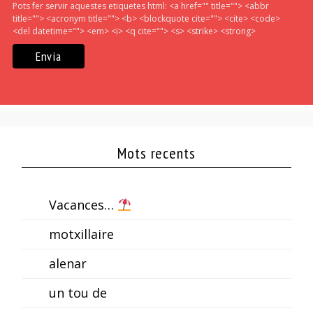
Pots fer servir aquestes etiquetes html:
<a href="" title=""> <abbr
title=""> <acronym title=""> <b> <blockquote cite=""> <cite> <code>
<del datetime=""> <em> <i> <q cite=""> <s> <strike> <strong>
Mots recents
Vacances…
motxillaire
alenar
un tou de