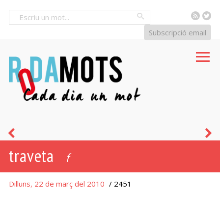
RSS
Tw
Cercar
Subscripció email
guillotina
f
traveta
f
Dilluns, 22 de març del 2010
/ 2451