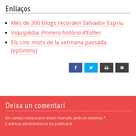
Enllaços
Més de 300 blogs recorden Salvador Espriu
Viquipèdia:
Primera història d’Esther
Els cinc mots de la setmana passada
(epònims)
Facebook
Twitter
Print
Emai
Deixa un comentari
Els camps necessaris estan marcats amb un asterisc *
L'adreça electrònica no es publicarà.