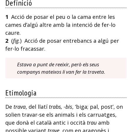
Definició
1
Acció de posar el peu o la cama entre les
cames d’algú altre amb la intenció de fer-lo
caure.
2
(
fig.
) Acció de posar entrebancs a algú per
fer-lo fracassar.
Estava a punt de reeixir, però els seus
companys mateixos li van fer la traveta.
Etimologia
De
trava
, del llatí
trabs, -bis
, ‘biga; pal, post’, on
solien travar-se els animals i els carruatges,
que donà el català antic i occità
trau
amb
possible variant
trave
, com en aragonès i