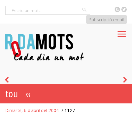
RSS
Tw
Cercar
Subscripció email
espigolar
s
tou
m
Dimarts, 6 d'abril del 2004
/ 1127