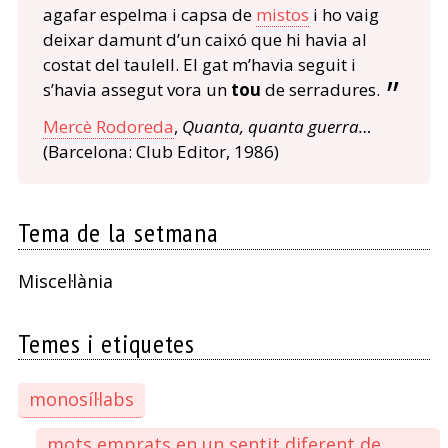
agafar espelma i capsa de
mistos
i ho vaig
deixar damunt d’un caixó que hi havia al
costat del taulell. El gat m’havia seguit i
s’havia assegut vora un
tou
de serradures.
Mercè Rodoreda
,
Quanta, quanta guerra…
(Barcelona: Club Editor, 1986)
Tema de la setmana
Miscel·lània
Temes i etiquetes
monosíl·labs
mots emprats en un sentit diferent de