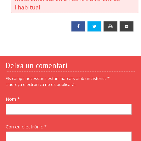
l'habitual
Facebook
Twitter
Print
Emai
Deixa un comentari
Els camps necessaris estan marcats amb un asterisc *
L'adreça electrònica no es publicarà.
Nom *
Correu electrònic *