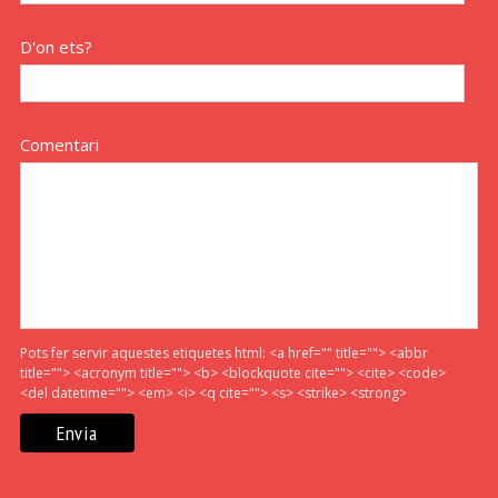
D'on ets?
Comentari
Pots fer servir aquestes etiquetes html:
<a href="" title=""> <abbr
title=""> <acronym title=""> <b> <blockquote cite=""> <cite> <code>
<del datetime=""> <em> <i> <q cite=""> <s> <strike> <strong>