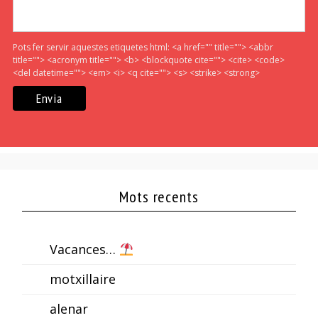
Pots fer servir aquestes etiquetes html:
<a href="" title=""> <abbr
title=""> <acronym title=""> <b> <blockquote cite=""> <cite> <code>
<del datetime=""> <em> <i> <q cite=""> <s> <strike> <strong>
Mots recents
Vacances…
motxillaire
alenar