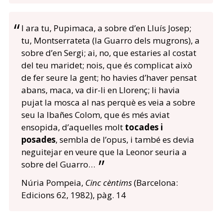
I ara tu, Pupimaca, a sobre d’en Lluís Josep;
tu, Montserrateta (la Guarro dels mugrons), a
sobre d’en Sergi; ai, no, que estaries al costat
del teu maridet; nois, que és complicat això
de fer seure la gent; ho havies d’haver pensat
abans, maca, va dir-li en Llorenç; li havia
pujat la mosca al nas perquè es veia a sobre
seu la Ibañes Colom, que és més aviat
ensopida, d’aquelles molt
tocades i
posades
, sembla de l’opus, i també es devia
neguitejar en veure que la Leonor seuria a
sobre del Guarro…
Núria Pompeia,
Cinc cèntims
(Barcelona:
Edicions 62, 1982), pàg. 14