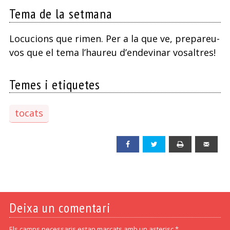
Tema de la setmana
Locucions que rimen. Per a la que ve, prepareu-
vos que el tema l’haureu d’endevinar vosaltres!
Temes i etiquetes
tocats
Facebook
Twitter
Print
Emai
Deixa un comentari
Els camps necessaris estan marcats amb un asterisc *