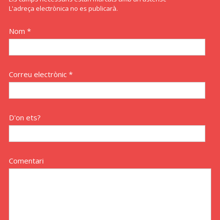
L'adreça electrònica no es publicarà.
Nom *
Correu electrònic *
D'on ets?
Comentari