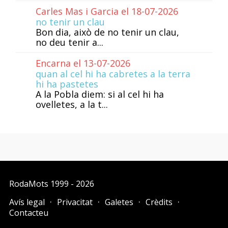
Carles Mas i Garcia el 18-07-2026
no tenir un clau
Bon dia, això de no tenir un clau,
no deu tenir a...
Encarna el 13-07-2026
quan al cel hi ha cabretes a la terra
hi ha pastetes
A la Pobla diem: si al cel hi ha
ovelletes, a la t...
RodaMots
1999 - 2026
Avís legal
Privacitat
Galetes
Crèdits
Contacteu