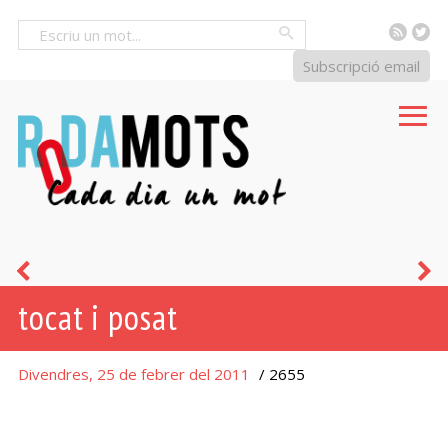
RSS
Tw
Cercar
Subscripció email
pobret
o
tocat i posat
i
alegret
Divendres, 25 de febrer del 2011
/ 2655