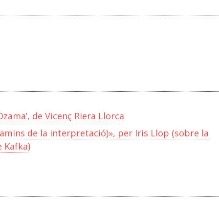
Ozama’, de Vicenç Riera Llorca
 camins de la interpretació)», per Iris Llop (sobre la
e Kafka)