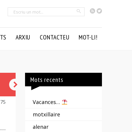
RSS
Twitter
Cercar
TS
ARXIU
CONTACTEU
MOT-LI!
Mots recents
dormilec
-
Vacances…
875
ega
motxillaire
alenar