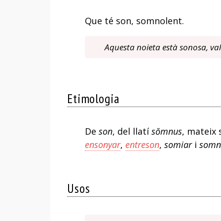
Que té son, somnolent.
Aquesta noieta està sonosa, va
Etimologia
De
son
, del llatí
sŏmnus
, mateix 
ensonyar
,
entreson
,
somiar
i
somn
Usos