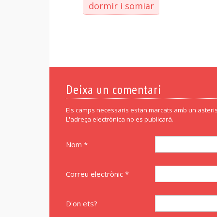
dormir i somiar
Deixa un comentari
Els camps necessaris estan marcats amb un asteris
L'adreça electrònica no es publicarà.
Nom *
Correu electrònic *
D'on ets?