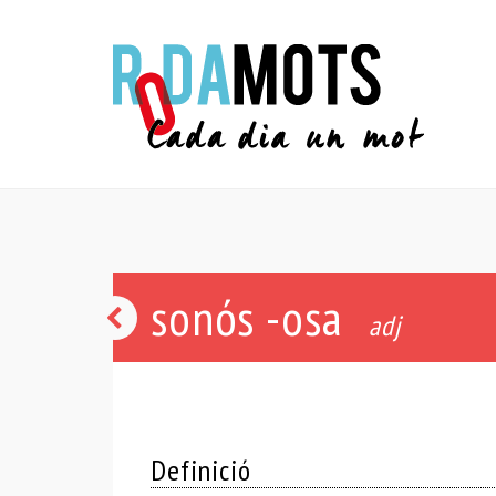
sonós -osa
enganxós
adj
-
osa
Definició