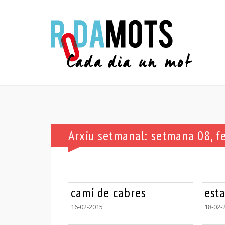
Arxiu setmanal: setmana 08, f
camí de cabres
est
16-02-2015
18-02-