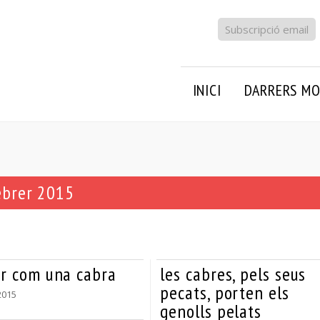
Subscripció email
INICI
DARRERS MO
ebrer 2015
ar com una cabra
les cabres, pels seus
pecats, porten els
2015
genolls pelats