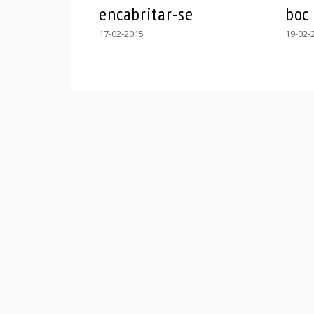
encabritar-se
boc
17-02-2015
19-02-