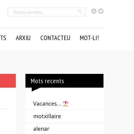
RSS
Twitter
Cercar
TS
ARXIU
CONTACTEU
MOT-LI!
Mots recents
Vacances…
motxillaire
alenar