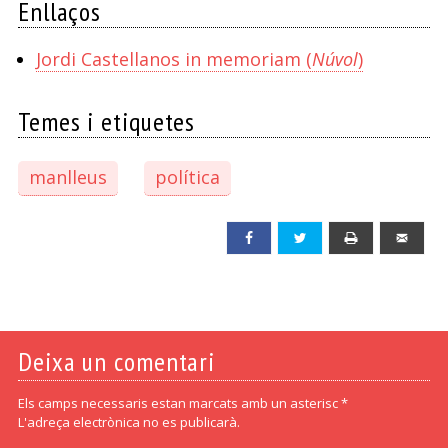
Enllaços
Jordi Castellanos in memoriam (
Núvol
)
Temes i etiquetes
manlleus
política
Facebook
Twitter
Print
Emai
Deixa un comentari
Els camps necessaris estan marcats amb un asterisc *
L'adreça electrònica no es publicarà.