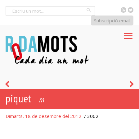
RSS
Tw
Cercar
Subscripció email
reptar
c
piquet
m
Dimarts, 18 de desembre del 2012
/ 3062