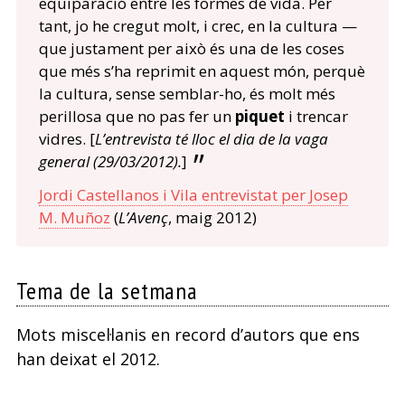
equiparació entre les formes de vida. Per
tant, jo he cregut molt, i crec, en la cultura —
que justament per això és una de les coses
que més s’ha reprimit en aquest món, perquè
la cultura, sense semblar-ho, és molt més
perillosa que no pas fer un
piquet
i trencar
vidres. [
L’entrevista té lloc el dia de la vaga
general (29/03/2012).
]
Jordi Castellanos i Vila entrevistat per Josep
M. Muñoz
(
L’Avenç
, maig 2012)
Tema de la setmana
Mots miscel·lanis en record d’autors que ens
han deixat el 2012.