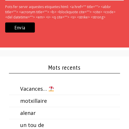
Pots fer servir aquestes etiquetes html:
<a href="" title=""> <abbr
title=""> <acronym title=""> <b> <blockquote cite=""> <cite> <code>
<del datetime=""> <em> <i> <q cite=""> <s> <strike> <strong>
Mots recents
Vacances…
motxillaire
alenar
un tou de