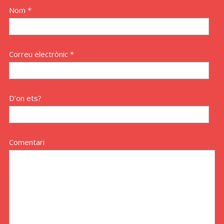
Nom *
Correu electrònic *
D'on ets?
Comentari