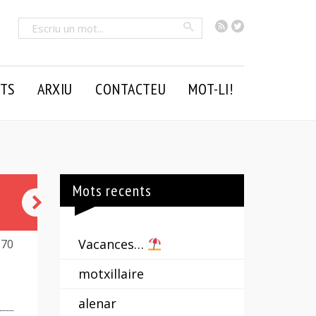
RSS
Twitter
Cercar
TS
ARXIU
CONTACTEU
MOT-LI!
Mots recents
barrinar
Vacances…
570
motxillaire
alenar