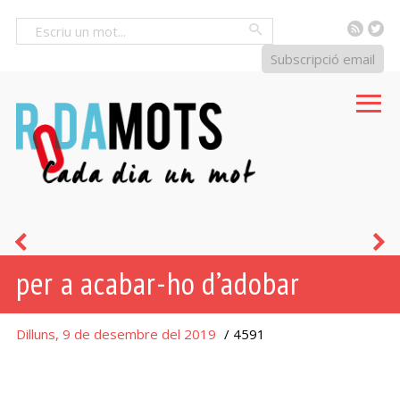
RSS
Tw
Cercar
Subscripció email
s’ha
a
per a acabar-ho d’adobar
acabat
el
Dilluns, 9 de desembre del 2019
/ 4591
cafetí!