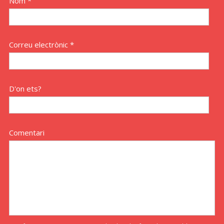
Nom *
Correu electrònic *
D'on ets?
Comentari