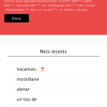
Pots fer servir aquestes etiquetes html:
<a href="" title=""> <abbr
title=""> <acronym title=""> <b> <blockquote cite=""> <cite> <code>
<del datetime=""> <em> <i> <q cite=""> <s> <strike> <strong>
Mots recents
Vacances…
motxillaire
alenar
un tou de