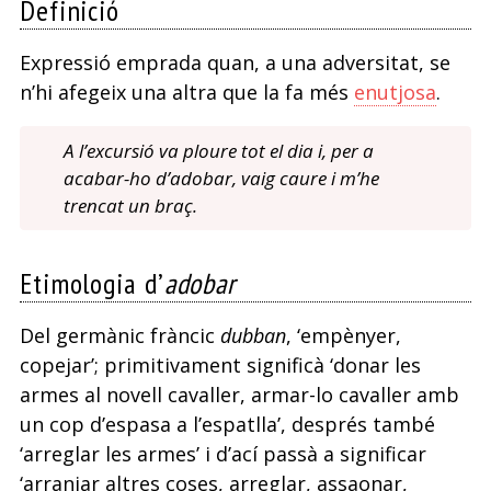
Definició
Expressió emprada quan, a una adversitat, se
n’hi afegeix una altra que la fa més
enutjosa
.
A l’excursió va ploure tot el dia i, per a
acabar-ho d’adobar, vaig caure i m’he
trencat un braç.
Etimologia d’
adobar
Del germànic fràncic
dubban
, ‘empènyer,
copejar’; primitivament significà ‘donar les
armes al novell cavaller, armar-lo cavaller amb
un cop d’espasa a l’espatlla’, després també
‘arreglar les armes’ i d’ací passà a significar
‘arranjar altres coses, arreglar, assaonar,