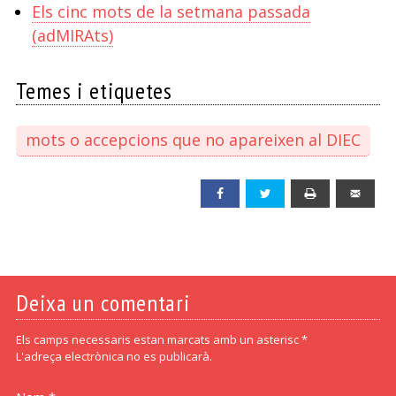
Els cinc mots de la setmana passada
(adMIRAts)
Temes i etiquetes
mots o accepcions que no apareixen al DIEC
Facebook
Twitter
Print
Emai
Deixa un comentari
Els camps necessaris estan marcats amb un asterisc *
L'adreça electrònica no es publicarà.