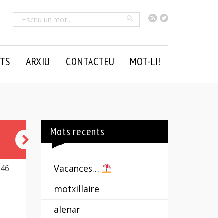
RSS
Twitter
Cercar
TS
ARXIU
CONTACTEU
MOT-LI!
Mots recents
aiguader
-
Vacances…
946
a
motxillaire
alenar