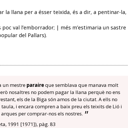
la llana per a ésser teixida, és a dir, a pentinar-la,
 poc val l’emborrador; | més m’estimaria un sastre 
opular del Pallars).
ia un mestre
paraire
que semblava que manava molt
Però nosaltres no podem pagar la llana perquè no ens
stant, els de la Biga són amos de la ciutat. A ells no
a taula, i encara compren a baix preu els teixits de Lió i
s arques per comprar-nos els nostres.
ta, 1991 [1971]), pàg. 83