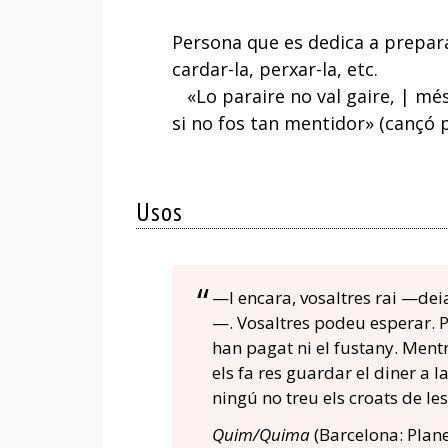
Persona que es dedica a preparar 
cardar-la, perxar-la, etc.
«Lo paraire no val gaire, | més
si no fos tan mentidor» (cançó p
Usos
—I encara, vosaltres rai —de
—. Vosaltres podeu esperar. 
han pagat ni el fustany. Mentre
els fa res guardar el diner a l
ningú no treu els croats de le
Quim/Quima
(Barcelona: Plane