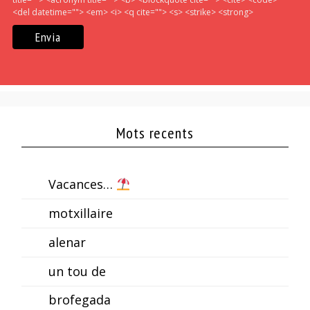
<del datetime=""> <em> <i> <q cite=""> <s> <strike> <strong>
Mots recents
Vacances…
motxillaire
alenar
un tou de
brofegada