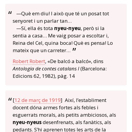
—Què em diu! I això que té un posat tot
senyoret i un parlar tan…
—Sí, ella és tota
nyeu-nyeu
, però si la
sentia a casa… Me vaig posar a escoltar i,
Reina del Cel, quina boca! Què es pensa! Lo
mateix que un carreter…
Robert Robert
, «De balcó a balcó», dins
Antologia de contes catalans I
(Barcelona:
Edicions 62, 1982), pàg. 14
[
12 de març de 1919
] Així, l’establiment
docent dóna armes fortes als febles i
esguerrats morals, als petits ambiciosos, als
nyeu-nyeus
desenfrenats, als fanàtics, als
pedants. S’hi aprenen totes les arts de la