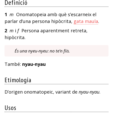
Definició
1
m
Onomatopeia amb què s’escarneix el
parlar d’una persona hipòcrita,
gata maula
.
2
m
i
f
Persona aparentment retreta,
hipòcrita.
És una nyeu-nyeu: no te’n fiïs.
També:
nyau-nyau
Etimologia
D’origen onomatopeic, variant de
nyau-nyau
.
Usos