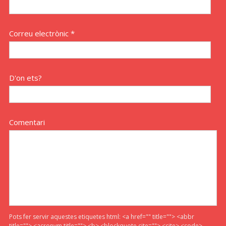
Correu electrònic *
D'on ets?
Comentari
Pots fer servir aquestes etiquetes html:
<a href="" title=""> <abbr
title=""> <acronym title=""> <b> <blockquote cite=""> <cite> <code>