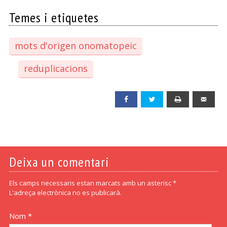
Temes i etiquetes
mots d'origen onomatopeic
reduplicacions
Facebook
Twitter
Print
Emai
Deixa un comentari
Els camps necessaris estan marcats amb un asterisc *
L'adreça electrònica no es publicarà.
Nom *