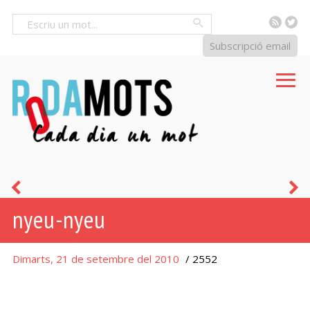
RSS
Tw
Cercar
Subscripció email
gara-
b
nyeu-nyeu
gara
b
Dimarts, 21 de setembre del 2010
/ 2552