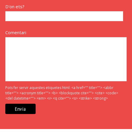
D'on ets?
Comentari
Pots fer servir aquestes etiquetes html:
<a href="" title=""> <abbr
title=""> <acronym title=""> <b> <blockquote cite=""> <cite> <code>
<del datetime=""> <em> <i> <q cite=""> <s> <strike> <strong>