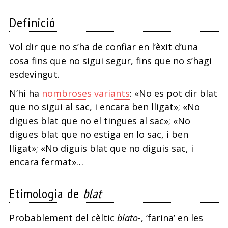
s
Definició
Vol dir que no s’ha de confiar en l’èxit d’una
cosa fins que no sigui segur, fins que no s’hagi
esdevingut.
N’hi ha
nombroses variants
: «No es pot dir blat
que no sigui al sac, i encara ben lligat»; «No
digues blat que no el tingues al sac»; «No
digues blat que no estiga en lo sac, i ben
lligat»; «No diguis blat que no diguis sac, i
encara fermat»…
Etimologia de
blat
Probablement del cèltic
blato-
, ‘farina’ en les