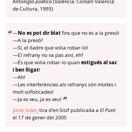
Antologia poètica
(València: Consell Valencià
de Cultura, 1993)
—
No es pot dir blat
fins que no és a la presó!
—A la presó?
—Sí, el lladre que volia robar-lo!
—El refrany no va pas així, eh?
—És que volia robar-lo quan
estigués al sac
i ben lligat
!
—Ah!
—Les interferències als refranys són moltes i
molt sofisticades!
—Ja es veu, ja es veu!
Jordi Soler
, tira d’en Sísif publicada a
El Punt
el 17 de gener del 2005