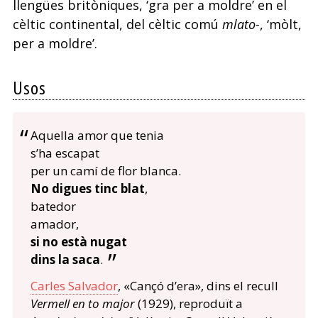
llengües britòniques, ‘gra per a moldre’ en el
cèltic continental, del cèltic comú
mlato-
, ‘mòlt,
per a moldre’.
Usos
Aquella amor que tenia
s’ha escapat
per un camí de flor blanca.
No digues tinc blat
,
batedor
amador,
si no està nugat
dins la saca
.
Carles Salvador
, «Cançó d’era», dins el recull
Vermell en to major
(1929), reproduït a