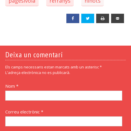
pagesívola
refranys
ninots
Facebook
Twitter
Print
Emai
Deixa un comentari
Els camps necessaris estan marcats amb un asterisc *
L'adreça electrònica no es publicarà.
Nom *
Correu electrònic *