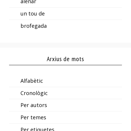
alenar
un tou de
brofegada
Arxius de mots
Alfabètic
Cronològic
Per autors
Per temes
Per etiquetes