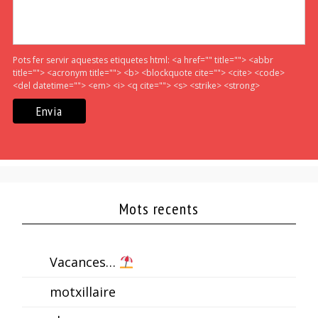
Pots fer servir aquestes etiquetes html:
<a href="" title=""> <abbr
title=""> <acronym title=""> <b> <blockquote cite=""> <cite> <code>
<del datetime=""> <em> <i> <q cite=""> <s> <strike> <strong>
Mots recents
Vacances…
motxillaire