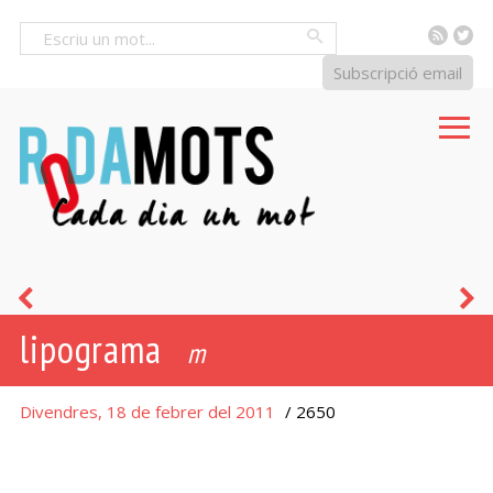
RSS
Tw
Cercar
Subscripció email
homofonia
t
lipograma
i
m
b
Divendres, 18 de febrer del 2011
/ 2650