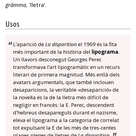
grámma
, ‘lletra’.
Usos
L’aparició de
La disparition
el 1969 és la fita
més important de la història del
lipograma
.
Un llavors desconegut Georges Perec
transformava l’art lipogramàtic en un recurs
literari de primera magnitud. Més enllà dels
avatars argumentals, que també inclouen
desaparicions, la veritable «desaparició» de
la novel·la és la de la lletra més difícil de
negligir en francès: la E. Perec, descendent
d’hebreus desapareguts durant el nazisme,
eleva el lipograma a la categoria de correlat
tot expulsant la E de les més de tres-centes
planes plenes de lletres de
La disparition
.