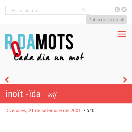
RSS
Tw
Cercar
Subscripció email
a
f
inoït -ïda
raig
v
adj
fet
Divendres, 21 de setembre del 2001
/ 540