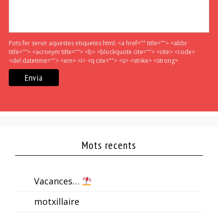
Pots fer servir aquestes etiquetes html:
<a href="" title=""> <abbr
title=""> <acronym title=""> <b> <blockquote cite=""> <cite> <code>
<del datetime=""> <em> <i> <q cite=""> <s> <strike> <strong>
Mots recents
Vacances…
motxillaire