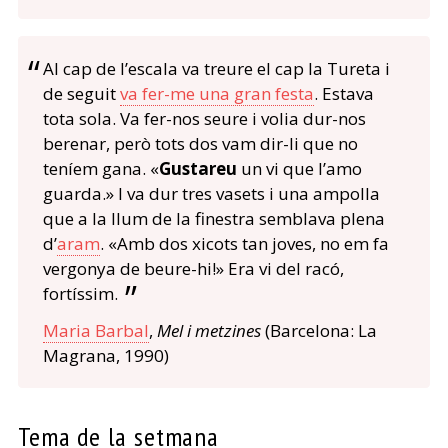
Al cap de l’escala va treure el cap la Tureta i
de seguit
va fer-me una gran festa
. Estava
tota sola. Va fer-nos seure i volia dur-nos
berenar, però tots dos vam dir-li que no
teníem gana. «
Gustareu
un vi que l’amo
guarda.» I va dur tres vasets i una ampolla
que a la llum de la finestra semblava plena
d’
aram
. «Amb dos xicots tan joves, no em fa
vergonya de beure-hi!» Era vi del racó,
fortíssim.
Maria Barbal
,
Mel i metzines
(Barcelona: La
Magrana, 1990)
Tema de la setmana