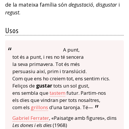
de la mateixa família són
degustació
,
disgustar
i
regust.
Usos
A punt,
tot és a punt, i res no té sencera
la seva primavera. Tot és més
persuasiu així, prim i translúcid.
Com que ens ho creiem tot, ens sentim rics.
Feliços de
gustar
tots un sol gust,
ens sembla que
tastem
futur. Partim-nos
els dies que vindran per tots nosaltres,
com els
grillons
d’una taronja. Té—
Gabriel Ferrater
, «Paisatge amb figures», dins
Les dones i els dies
(1968)