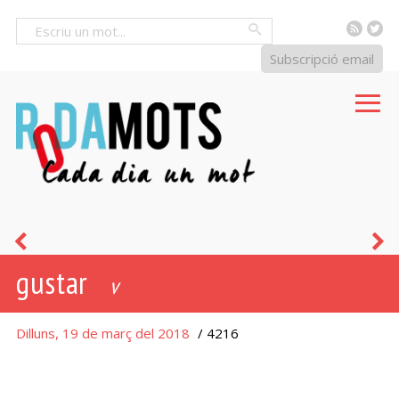
RSS
Tw
Cercar
Subscripció email
dolçor
s
gustar
-
v
o
Dilluns, 19 de març del 2018
/ 4216