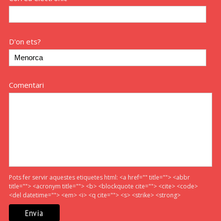
D'on ets?
Comentari
Pots fer servir aquestes etiquetes html:
<a href="" title=""> <abbr
title=""> <acronym title=""> <b> <blockquote cite=""> <cite> <code>
<del datetime=""> <em> <i> <q cite=""> <s> <strike> <strong>