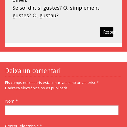
dinen.
Se sol dir, si gustes? O, simplement,
gustes? O, gustau?
Respon
Deixa un comentari
Els camps necessaris estan marcats amb un asterisc *
L'adreça electrònica no es publicarà.
Nom *
Correu electrònic *