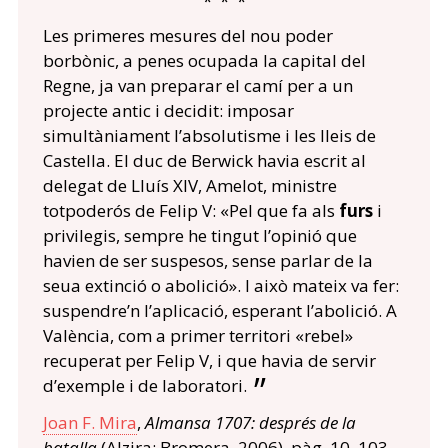
* * *
Les primeres mesures del nou poder
borbònic, a penes ocupada la capital del
Regne, ja van preparar el camí per a un
projecte antic i decidit: imposar
simultàniament l’absolutisme i les lleis de
Castella. El duc de Berwick havia escrit al
delegat de Lluís XIV, Amelot, ministre
totpoderós de Felip V: «Pel que fa als
furs
i
privilegis, sempre he tingut l’opinió que
havien de ser suspesos, sense parlar de la
seua extinció o abolició». I això mateix va fer:
suspendre’n l’aplicació, esperant l’abolició. A
València, com a primer territori «rebel»
recuperat per Felip V, i que havia de servir
d’exemple i de laboratori.
Joan F. Mira
,
Almansa 1707: després de la
batalla
(Alzira: Bromera, 2006), pàg. 10, 103