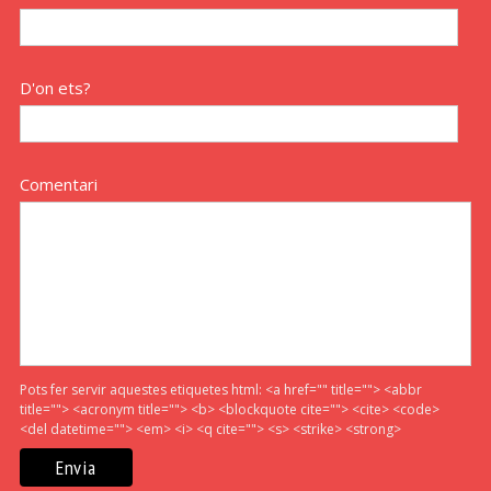
D'on ets?
Comentari
Pots fer servir aquestes etiquetes html:
<a href="" title=""> <abbr
title=""> <acronym title=""> <b> <blockquote cite=""> <cite> <code>
<del datetime=""> <em> <i> <q cite=""> <s> <strike> <strong>