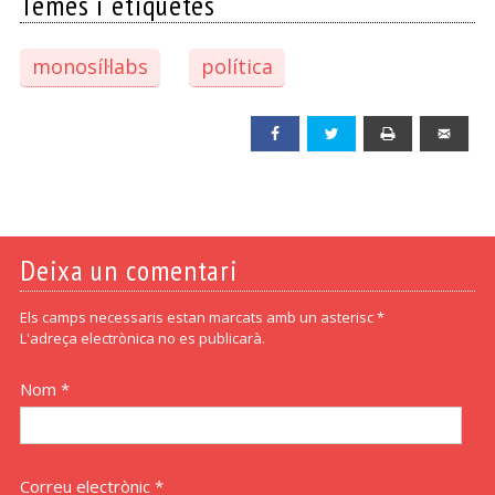
Temes i etiquetes
monosíl·labs
política
Facebook
Twitter
Print
Emai
Deixa un comentari
Els camps necessaris estan marcats amb un asterisc *
L'adreça electrònica no es publicarà.
Nom *
Correu electrònic *