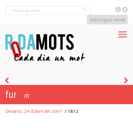
RSS
Tw
Cercar
Subscripció email
austriacista
m
fur
m
Dimarts, 24 d'abril del 2007
/ 1812