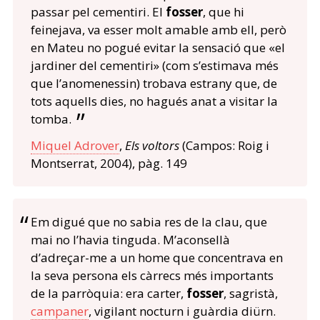
passar pel cementiri. El
fosser
, que hi
feinejava, va esser molt amable amb ell, però
en Mateu no pogué evitar la sensació que «el
jardiner del cementiri» (com s’estimava més
que l’anomenessin) trobava estrany que, de
tots aquells dies, no hagués anat a visitar la
tomba.
Miquel Adrover
,
Els voltors
(Campos: Roig i
Montserrat, 2004), pàg. 149
Em digué que no sabia res de la clau, que
mai no l’havia tinguda. M’aconsellà
d’adreçar-me a un home que concentrava en
la seva persona els càrrecs més importants
de la parròquia: era carter,
fosser
, sagristà,
campaner
, vigilant nocturn i guàrdia diürn.