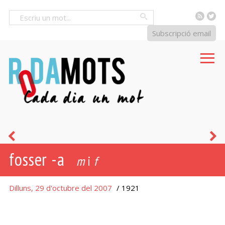
RSS
Tw
Cercar
Subscripció email
tal·là-
r
fosser -a
tal·lera
m
i
f
Dilluns, 29 d'octubre del 2007
/ 1921