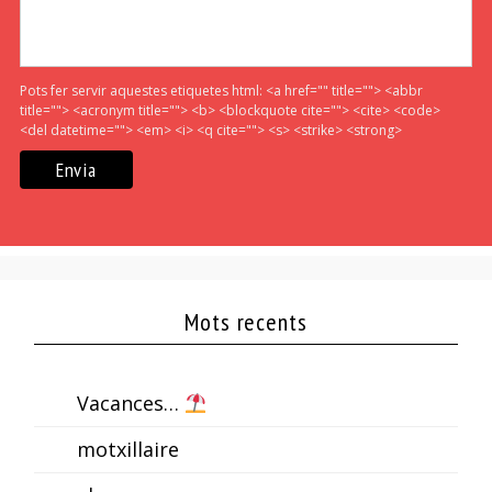
Pots fer servir aquestes etiquetes html:
<a href="" title=""> <abbr
title=""> <acronym title=""> <b> <blockquote cite=""> <cite> <code>
<del datetime=""> <em> <i> <q cite=""> <s> <strike> <strong>
Mots recents
Vacances…
motxillaire