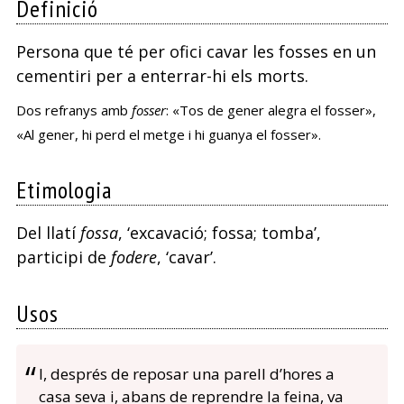
Definició
Persona que té per ofici cavar les fosses en un
cementiri per a enterrar-hi els morts.
Dos refranys amb
fosser
: «Tos de gener alegra el fosser»,
«Al gener, hi perd el metge i hi guanya el fosser».
Etimologia
Del llatí
fossa
, ‘excavació; fossa; tomba’,
participi de
fodere
, ‘cavar’.
Usos
I, després de reposar una parell d’hores a
casa seva i, abans de reprendre la feina, va