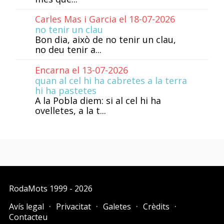
Carles Mas i Garcia el 18-07-2026
no tenir un clau
Bon dia, això de no tenir un clau,
no deu tenir a...
Encarna el 13-07-2026
quan al cel hi ha cabretes a la terra
hi ha pastetes
A la Pobla diem: si al cel hi ha
ovelletes, a la t...
RodaMots
1999 - 2026
Avís legal
Privacitat
Galetes
Crèdits
Contacteu