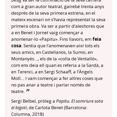
com a gran autor teatral, gairebé trenta anys
després de la seva primera estrena, en el
mateix escenari on s’havia representat la seva
primera obra. Va ser a partir d’aleshores que
a en Benet i Jornet vaig començar a
anomenar-lo «Papitu». Fins llavors, em
feia
cosa
. Sentia que l’anomenaven així tots els
seus amics, en Castellanos, la Sumsi, en
Montanyès…, els de la «colla de Ventalló»,
com ens deia ell quan es referia a la Sardà, a
en Terenci, a en Sergi Schaaff, a l’Àngels
Moll… I vam començar a fer altres coses que
no pas anar a teatre i parlar només de
teatre.
Sergi Belbel, pròleg a
Papitu. El somriure sota
el bigoti
, de Carlota Benet (Barcelona:
Columna, 2018)