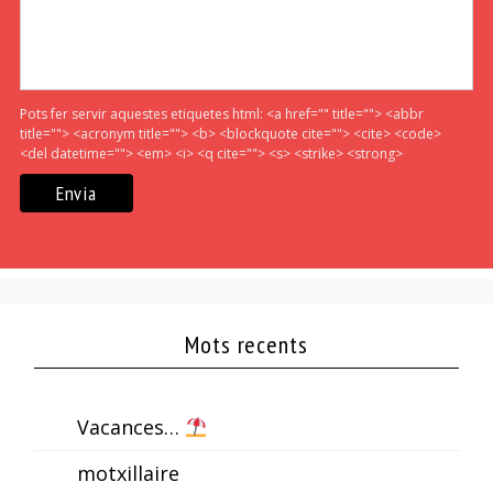
Pots fer servir aquestes etiquetes html:
<a href="" title=""> <abbr
title=""> <acronym title=""> <b> <blockquote cite=""> <cite> <code>
<del datetime=""> <em> <i> <q cite=""> <s> <strike> <strong>
Mots recents
Vacances…
motxillaire