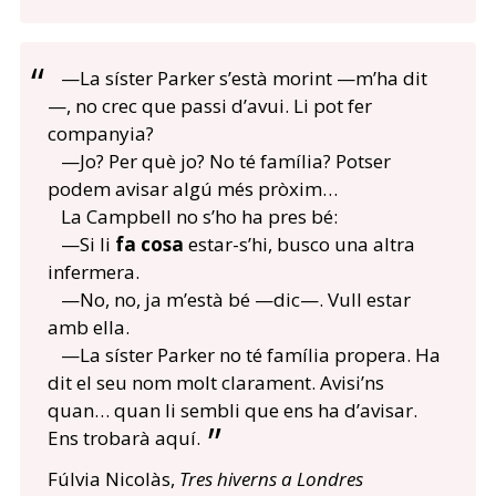
—La síster Parker s’està morint —m’ha dit
—, no crec que passi d’avui. Li pot fer
companyia?
—Jo? Per què jo? No té família? Potser
podem avisar algú més pròxim…
La Campbell no s’ho ha pres bé:
—Si li
fa cosa
estar-s’hi, busco una altra
infermera.
—No, no, ja m’està bé —dic—. Vull estar
amb ella.
—La síster Parker no té família propera. Ha
dit el seu nom molt clarament. Avisi’ns
quan… quan li sembli que ens ha d’avisar.
Ens trobarà aquí.
Fúlvia Nicolàs,
Tres hiverns a Londres