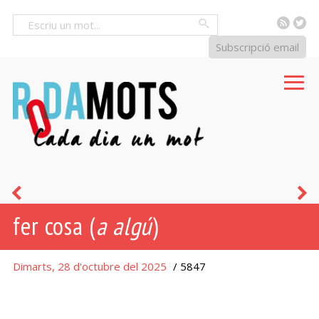
RSS
Tw
Cercar
Subscripció email
poca
l
fer cosa (
a algú
)
cosa
c
Dimarts, 28 d'octubre del 2025
/ 5847