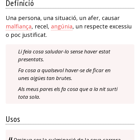
Definició
Una persona, una situació, un afer, causar
malfiança
, recel,
angúnia
, un respecte excessiu
o poc justificat.
Li feia cosa saludar-lo sense haver estat
presentats.
Fa cosa a qualsevol haver-se de ficar en
unes aigües tan brutes.
Als meus pares els fa cosa que a la nit surti
tota sola.
Usos
Desig
va ser la culminació de la seva carrera