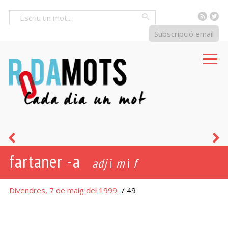
RSS
Tw
Cercar
Subscripció email
pa
f
fartaner -a
de
d
adj
i
m
i
f
munició
Divendres, 7 de maig del 1999
/ 49