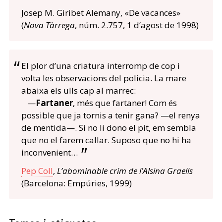
Josep M. Giribet Alemany, «De vacances»
(
Nova Tàrrega
, núm. 2.757, 1 d’agost de 1998)
El plor d’una criatura interromp de cop i
volta les observacions del policia. La mare
abaixa els ulls cap al marrec:
—
Fartaner
, més que fartaner! Com és
possible que ja tornis a tenir gana? —el renya
de mentida—. Si no li dono el pit, em sembla
que no el farem callar. Suposo que no hi ha
inconvenient…
Pep Coll
,
L’abominable crim de l’Alsina Graells
(Barcelona: Empúries, 1999)