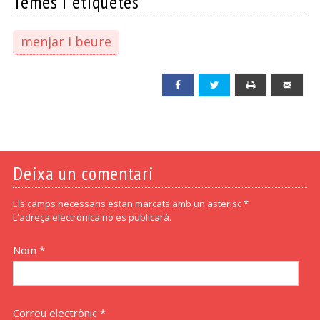
Temes i etiquetes
menjar i beure
Facebook
Twitter
Print
Emai
Deixa un comentari
Els camps necessaris estan marcats amb un asterisc *
L'adreça electrònica no es publicarà.
Nom *
Correu electrònic *