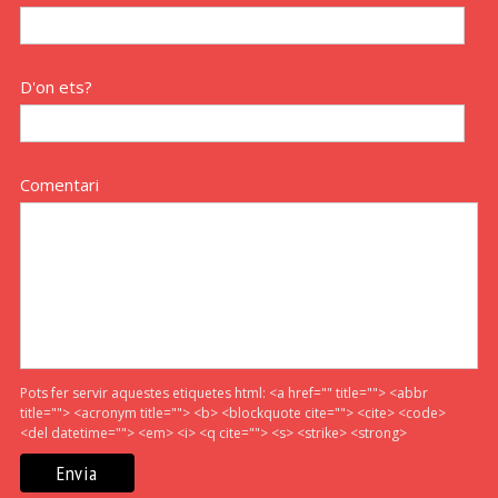
D'on ets?
Comentari
Pots fer servir aquestes etiquetes html:
<a href="" title=""> <abbr
title=""> <acronym title=""> <b> <blockquote cite=""> <cite> <code>
<del datetime=""> <em> <i> <q cite=""> <s> <strike> <strong>