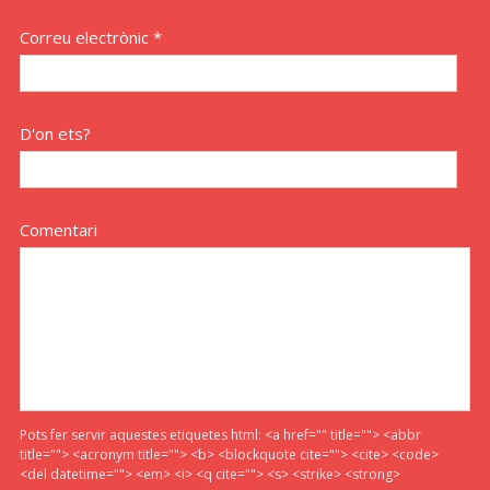
Correu electrònic *
D'on ets?
Comentari
Pots fer servir aquestes etiquetes html:
<a href="" title=""> <abbr
title=""> <acronym title=""> <b> <blockquote cite=""> <cite> <code>
<del datetime=""> <em> <i> <q cite=""> <s> <strike> <strong>