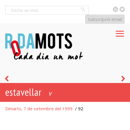
RSS
Tw
Cercar
Subscripció email
serraller
x
estavellar
-
v
a
Dimarts, 7 de setembre del 1999
/ 92