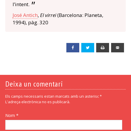
l’intent.
José Antich
,
El virrei
(Barcelona: Planeta,
1994), pàg. 320
Facebook
Twitter
Print
Emai
Deixa un comentari
Els camps necessaris estan marcats amb un asterisc *
L'adreça electrònica no es publicarà.
Nom *