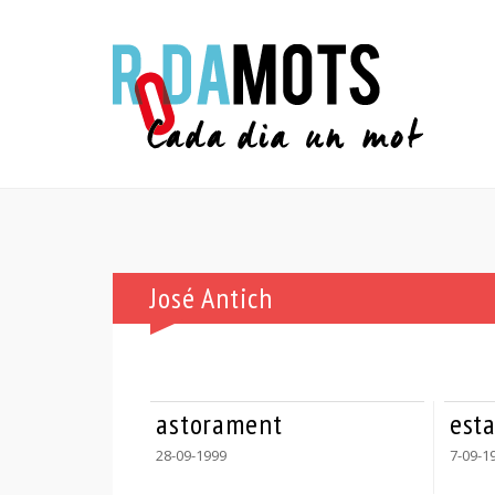
José Antich
astorament
esta
28-09-1999
7-09-1