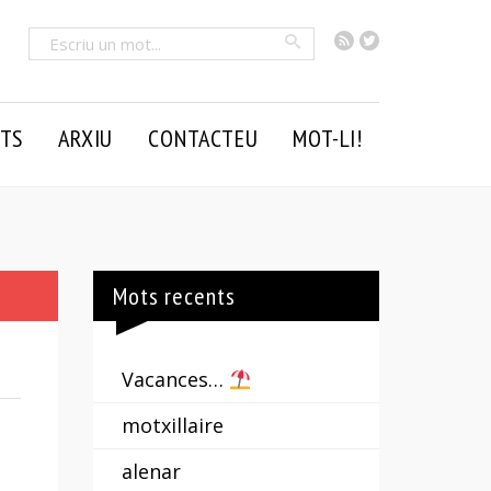
RSS
Twitter
Cercar
TS
ARXIU
CONTACTEU
MOT-LI!
Mots recents
Vacances…
motxillaire
alenar