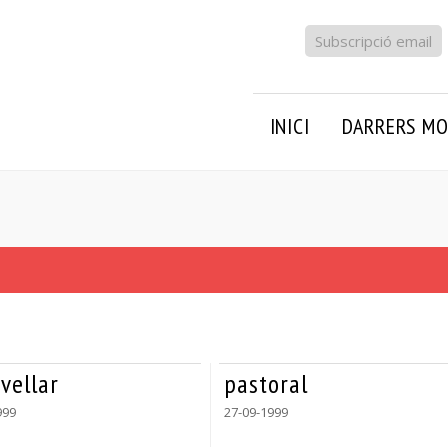
Subscripció email
INICI
DARRERS MO
vellar
pastoral
999
27-09-1999