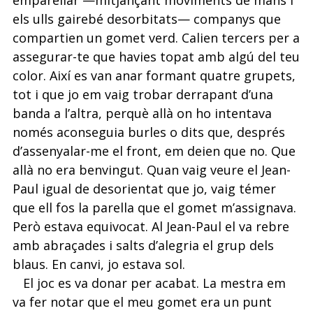
emparellar —mitjançant moviments de mans i
els ulls gairebé desorbitats— companys que
compartien un gomet verd. Calien tercers per a
assegurar-te que havies topat amb algú del teu
color. Així es van anar formant quatre grupets,
tot i que jo em vaig trobar derrapant d’una
banda a l’altra, perquè allà on ho intentava
només aconseguia burles o dits que, després
d’assenyalar-me el front, em deien que no. Que
allà no era benvingut. Quan vaig veure el Jean-
Paul igual de desorientat que jo, vaig témer
que ell fos la parella que el gomet m’assignava.
Però estava equivocat. Al Jean-Paul el va rebre
amb abraçades i salts d’alegria el grup dels
blaus. En canvi, jo estava sol.
El joc es va donar per acabat. La mestra em
va fer notar que el meu gomet era un punt