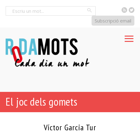
RSS
Tw
Cercar
Subscripció email
El joc dels gomets
Víctor Garcia Tur