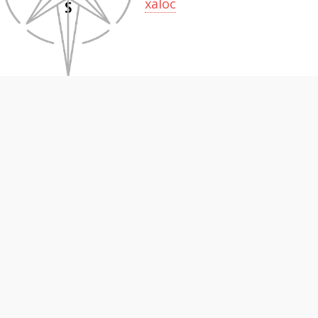
xaloc
S