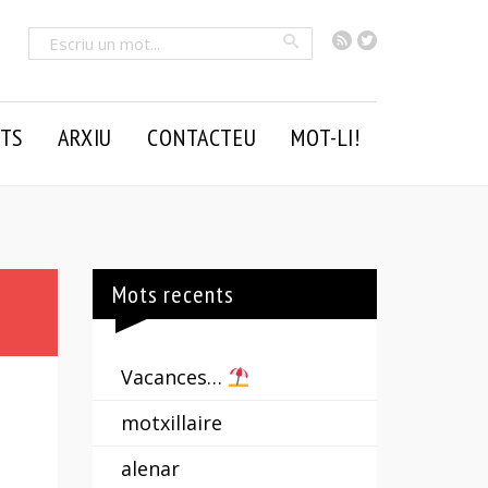
RSS
Twitter
Cercar
TS
ARXIU
CONTACTEU
MOT-LI!
Mots recents
Vacances…
motxillaire
alenar