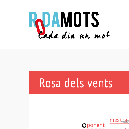
Rosa dels vents
mestral
O
ponent