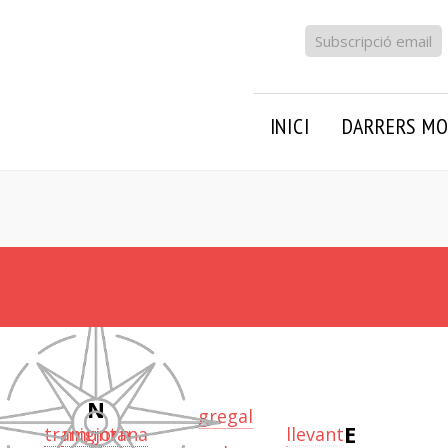
Subscripció email
INICI
DARRERS MO
N
gregal
E
llevant
tramuntana
migjorn