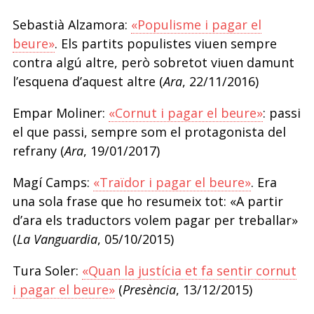
Sebastià Alzamora:
«Populisme i pagar el
beure»
. Els partits populistes viuen sempre
contra algú altre, però sobretot viuen damunt
l’esquena d’aquest altre (
Ara
, 22/11/2016)
Empar Moliner:
«Cornut i pagar el beure»
: passi
el que passi, sempre som el protagonista del
refrany (
Ara
, 19/01/2017)
Magí Camps:
«Traïdor i pagar el beure»
. Era
una sola frase que ho resumeix tot: «A partir
d’ara els traductors volem pagar per treballar»
(
La Vanguardia
, 05/10/2015)
Tura Soler:
«Quan la justícia et fa sentir cornut
i pagar el beure»
(
Presència
, 13/12/2015)