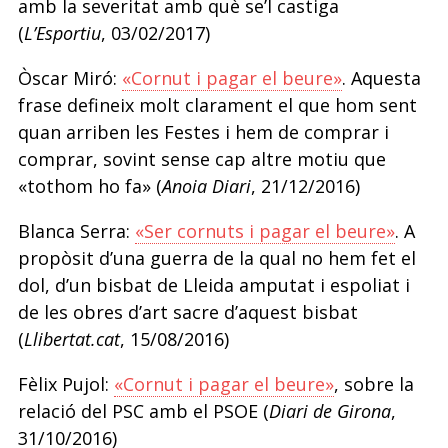
amb la severitat amb què se’l castiga
(
L’Esportiu
, 03/02/2017)
Òscar Miró:
«Cornut i pagar el beure»
. Aquesta
frase defineix molt clarament el que hom sent
quan arriben les Festes i hem de comprar i
comprar, sovint sense cap altre motiu que
«tothom ho fa» (
Anoia Diari
, 21/12/2016)
Blanca Serra:
«Ser cornuts i pagar el beure»
. A
propòsit d’una guerra de la qual no hem fet el
dol, d’un bisbat de Lleida amputat i espoliat i
de les obres d’art sacre d’aquest bisbat
(
Llibertat.cat
, 15/08/2016)
Fèlix Pujol:
«Cornut i pagar el beure»
, sobre la
relació del PSC amb el PSOE (
Diari de Girona
,
31/10/2016)