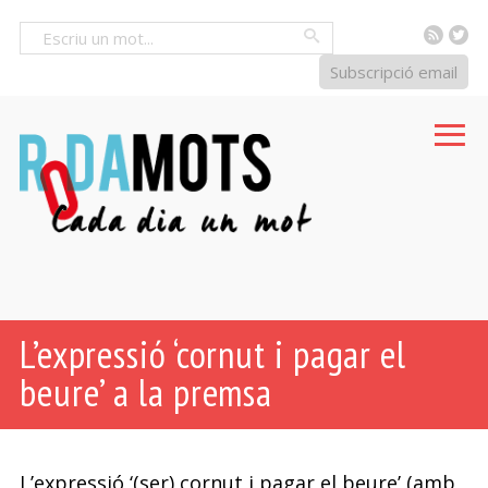
RSS
Tw
Cercar
Subscripció email
L’expressió ‘cornut i pagar el
beure’ a la premsa
L’expressió ‘(ser) cornut i pagar el beure’ (amb