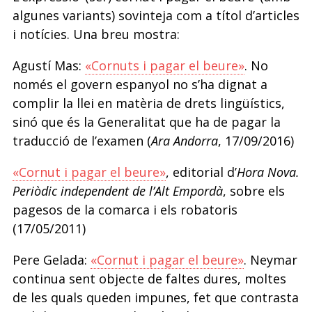
algunes variants) sovinteja com a títol d’articles
i notícies. Una breu mostra:
Agustí Mas:
«Cornuts i pagar el beure»
. No
només el govern espanyol no s’ha dignat a
complir la llei en matèria de drets lingüístics,
sinó que és la Generalitat que ha de pagar la
traducció de l’examen (
Ara Andorra
, 17/09/2016)
«Cornut i pagar el beure»
, editorial d’
Hora Nova.
Periòdic independent de l’Alt Empordà
, sobre els
pagesos de la comarca i els robatoris
(17/05/2011)
Pere Gelada:
«Cornut i pagar el beure»
. Neymar
continua sent objecte de faltes dures, moltes
de les quals queden impunes, fet que contrasta