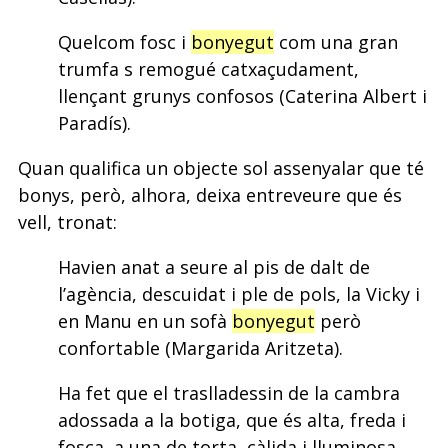
Quelcom fosc i
bonyegut
com una gran
trumfa s remogué catxaçudament,
llençant grunys confosos (Caterina Albert i
Paradís).
Quan qualifica un objecte sol assenyalar que té
bonys, però, alhora, deixa entreveure que és
vell, tronat:
Havien anat a seure al pis de dalt de
l’agència, descuidat i ple de pols, la Vicky i
en Manu en un sofà
bonyegut
però
confortable (Margarida Aritzeta).
Ha fet que el traslladessin de la cambra
adossada a la botiga, que és alta, freda i
fosca, a una de torta, càlida i lluminosa,