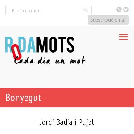
RSS
Tw
Cercar
Subscripció email
Bonyegut
Jordi Badia i Pujol