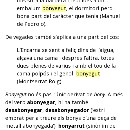
fins sota la barbeta i reduïdes a un
embalum
bonyegut
, el dormitori perd
bona part del caràcter que tenia (Manuel
de Pedrolo).
De vegades també s’aplica a una part del cos:
L’Encarna se sentia feliç dins de l’aigua,
alçava una cama i després l’altra, totes
dues plenes de varius i amb el tou de la
cama polpós i el genoll
bonyegut
(Montserrat Roig).
Bonyegut
no és pas l’únic derivat de
bony
. A més
del verb
abonyegar
, hi ha també
desabonyegar
,
desabonyegador
(‘estri
emprat per a treure els bonys d’una peça de
metall abonyegada’),
bonyarrut
(sinònim de