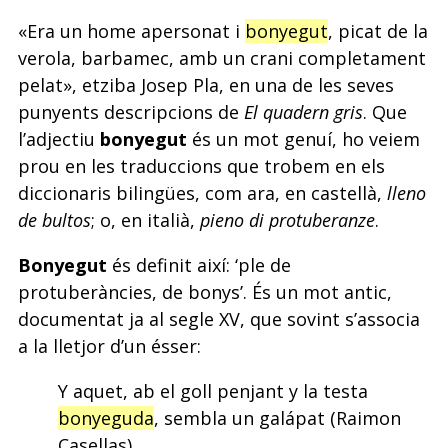
«Era un home apersonat i
bonyegut
, picat de la
verola, barbamec, amb un crani completament
pelat», etziba Josep Pla, en una de les seves
punyents descripcions de
El quadern gris
. Que
l’adjectiu
bonyegut
és un mot genuí, ho veiem
prou en les traduccions que trobem en els
diccionaris bilingües, com ara, en castellà,
lleno
de bultos
; o, en italià,
pieno di protuberanze
.
Bonyegut
és definit així: ‘ple de
protuberàncies, de bonys’. És un mot antic,
documentat ja al segle XV, que sovint s’associa
a la lletjor d’un ésser:
Y aquet, ab el goll penjant y la testa
bonyeguda
, sembla un galápat (Raimon
Casellas).