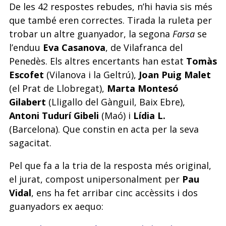
De les 42 respostes rebudes, n’hi havia sis més
que també eren correctes. Tirada la ruleta per
trobar un altre guanyador, la segona
Farsa
se
l’enduu
Eva Casanova
, de Vilafranca del
Penedès. Els altres encertants han estat
Tomàs
Escofet
(Vilanova i la Geltrú),
Joan Puig Malet
(el Prat de Llobregat),
Marta Montesó
Gilabert
(Lligallo del Gànguil, Baix Ebre),
Antoni Tudurí Gibeli
(Maó) i
Lídia
L.
(Barcelona). Que constin en acta per la seva
sagacitat.
Pel que fa a la tria de la resposta més original,
el jurat, compost unipersonalment per
Pau
Vidal
, ens ha fet arribar cinc accèssits i dos
guanyadors ex aequo: