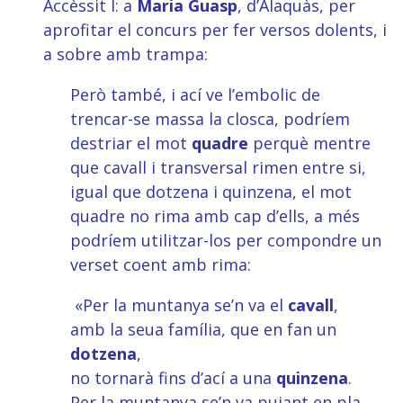
Accèssit I: a
Maria Guasp
, d’Alaquàs, per
aprofitar el concurs per fer versos dolents, i
a sobre amb trampa:
Però també, i ací ve l’embolic de
trencar-se massa la closca, podríem
destriar el mot
quadre
perquè mentre
que cavall i transversal rimen entre si,
igual que dotzena i quinzena, el mot
quadre no rima amb cap d’ells, a més
podríem utilitzar-los per compondre un
verset coent amb rima:
«Per la muntanya se’n va el
cavall
,
amb la seua família, que en fan un
dotzena
,
no tornarà fins d’ací a una
quinzena
.
Per la muntanya se’n va pujant en pla