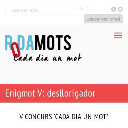
RSS
Tw
Cercar
Subscripció email
Enigmot V: desllorigador
V CONCURS ‘CADA DIA UN MOT’