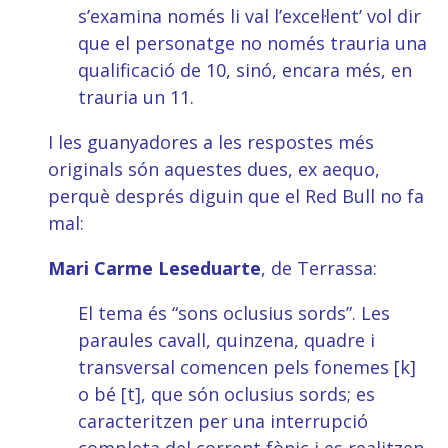
s’examina només li val l’excel·lent’ vol dir
que el personatge no només trauria una
qualificació de 10, sinó, encara més, en
trauria un 11.
I les guanyadores a les respostes més
originals són aquestes dues, ex aequo,
perquè després diguin que el Red Bull no fa
mal:
Mari Carme Leseduarte
, de Terrassa:
El tema és “sons oclusius sords”. Les
paraules cavall, quinzena, quadre i
transversal comencen pels fonemes [k]
o bé [t], que són oclusius sords; es
caracteritzen per una interrupció