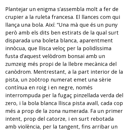
Plantejar un enigma s’assembla molt a fer de
crupier a la ruleta francesa. El llances com qui
llança una bola. Així: “Una mà que és un puny
però amb els dits ben estirats de la qual surt
disparada una boleta blanca, aparentment
innòcua, que llisca veloç per la polidíssima
fusta d’aquest velòdrom bonsai amb un
zumzeig més propi de la llebre mecànica del
canòdrom. Mentrestant, a la part interior de la
pista, un zoòtrop numerat emet una sèrie
contínua en roig i en negre, només
interrompuda per la fugaç pinzellada verda del
zero, i la bola blanca llisca pista avall, cada cop
més a prop de la zona numerada. Fa un primer
intent, prop del catorze, i en surt rebotada
amb violència, per la tangent, fins arribar un