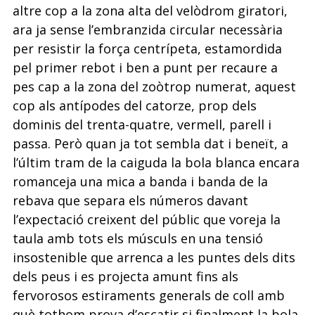
altre cop a la zona alta del velòdrom giratori,
ara ja sense l’embranzida circular necessària
per resistir la força centrípeta, estamordida
pel primer rebot i ben a punt per recaure a
pes cap a la zona del zoòtrop numerat, aquest
cop als antípodes del catorze, prop dels
dominis del trenta-quatre, vermell, parell i
passa. Però quan ja tot sembla dat i beneït, a
l’últim tram de la caiguda la bola blanca encara
romanceja una mica a banda i banda de la
rebava que separa els números davant
l’expectació creixent del públic que voreja la
taula amb tots els músculs en una tensió
insostenible que arrenca a les puntes dels dits
dels peus i es projecta amunt fins als
fervorosos estiraments generals de coll amb
què tothom prova d’escatir si finalment la bola