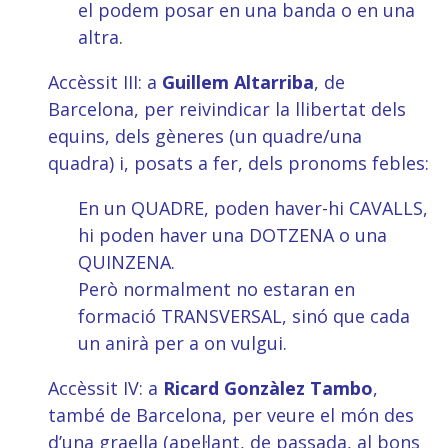
el podem posar en una banda o en una
altra.
Accèssit III: a
Guillem Altarriba
, de
Barcelona, per reivindicar la llibertat dels
equins, dels gèneres (un quadre/una
quadra) i, posats a fer, dels pronoms febles:
En un QUADRE, poden haver-hi CAVALLS,
hi poden haver una DOTZENA o una
QUINZENA.
Però normalment no estaran en
formació TRANSVERSAL, sinó que cada
un anirà per a on vulgui.
Accèssit IV: a
Ricard Gonzàlez Tambo
,
també de Barcelona, per veure el món des
d’una graella (apel·lant, de passada, al bons