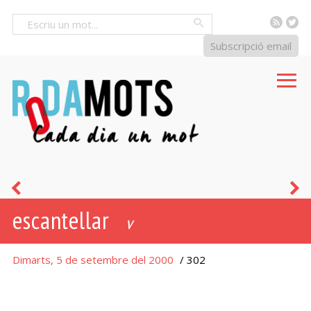
RSS
Tw
Cercar
Subscripció email
trep
r
escantellar
v
Dimarts, 5 de setembre del 2000
/ 302