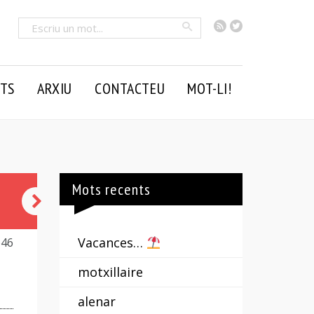
RSS
Twitter
Cercar
TS
ARXIU
CONTACTEU
MOT-LI!
Mots recents
badívol
-
Vacances…
646
a
motxillaire
alenar