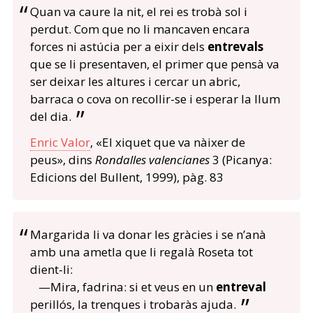
Quan va caure la nit, el rei es trobà sol i
perdut. Com que no li mancaven encara
forces ni astúcia per a eixir dels
entrevals
que se li presentaven, el primer que pensà va
ser deixar les altures i cercar un abric,
barraca o cova on recollir-se i esperar la llum
del dia.
Enric Valor
, «El xiquet que va nàixer de
peus», dins
Rondalles valencianes
3 (Picanya:
Edicions del Bullent, 1999), pàg. 83
Margarida li va donar les gràcies i se n’anà
amb una ametla que li regalà Roseta tot
dient-li:
—Mira, fadrina: si et veus en un
entreval
perillós, la trenques i trobaràs ajuda.