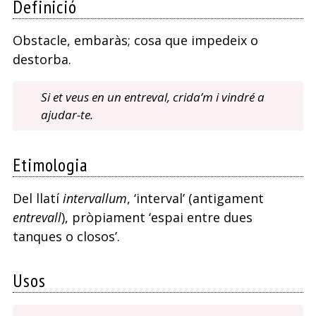
Definició
Obstacle, embaràs; cosa que impedeix o
destorba.
Si et veus en un entreval, crida’m i vindré a
ajudar-te.
Etimologia
Del llatí
intervallum
, ‘interval’ (antigament
entrevall
), pròpiament ‘espai entre dues
tanques o closos’.
Usos