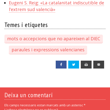
Eugeni S. Reig: «La catalanitat indiscutible de
l’extrem sud valencià»
Temes i etiquetes
mots o accepcions que no apareixen al DIEC
paraules i expressions valencianes
Facebook
Twitter
Print
Emai
Deixa un comentari
Els camps necessaris estan marcats amb un asterisc *
L'adreça electrònica no es publicarà.