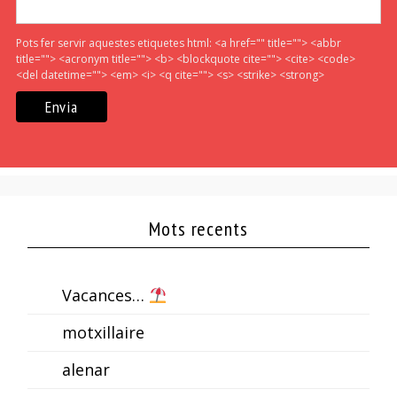
Pots fer servir aquestes etiquetes html:
<a href="" title=""> <abbr
title=""> <acronym title=""> <b> <blockquote cite=""> <cite> <code>
<del datetime=""> <em> <i> <q cite=""> <s> <strike> <strong>
Mots recents
Vacances…
motxillaire
alenar