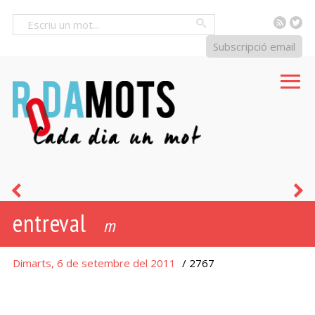
RSS
Tw
Cercar
Subscripció email
no
n
entreval
dir
-
m
ni
a
Dimarts, 6 de setembre del 2011
/ 2767
pruna
[