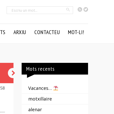
RSS
Twitter
Cercar
TS
ARXIU
CONTACTEU
MOT-LI!
Mots recents
fer
tant
Vacances…
258
de
motxillaire
paper
alenar
com