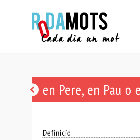
en Pere, en Pau o
fer
la
puta
i
Definició
la