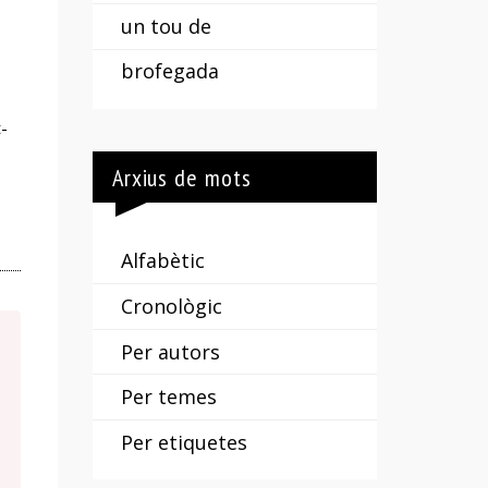
un tou de
en
brofegada
Palou
a
-
sa
Arxius de mots
Pobla
Alfabètic
Cronològic
Per autors
Per temes
Per etiquetes