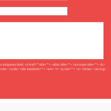
es etiquetes html:
<a href="" title=""> <abbr title=""> <acronym title=""> <b>
<cite> <code> <del datetime=""> <em> <i> <q cite=""> <s> <strike> <strong>