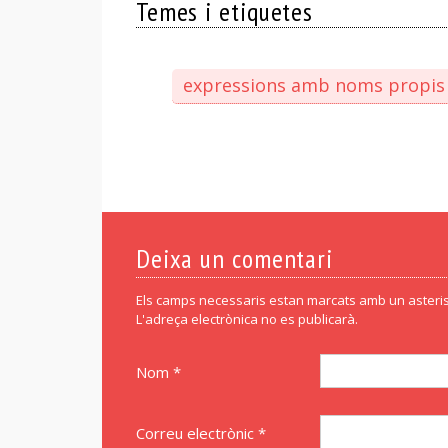
Temes i etiquetes
expressions amb noms propis
Deixa un comentari
Els camps necessaris estan marcats amb un asteris
L'adreça electrònica no es publicarà.
Nom *
Correu electrònic *