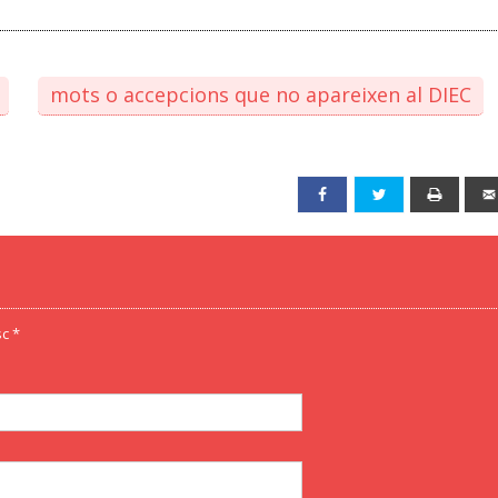
mots o accepcions que no apareixen al DIEC
Facebook
Twitter
Print
c *