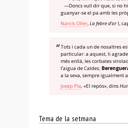
—Doncs vull dir que, si no hi 
guanyar-se el pa amb les prò
Narcís Oller
,
La febre d’or
I, ca
Tots i cada un de nosaltres es
particular: a aquest, li agraden
més enllà, les corbates virola
l’aigua de Caldes;
Berenguer
a la seva, sempre igualment a 
Josep Pla
, «El repòs», dins
Hum
Tema de la setmana