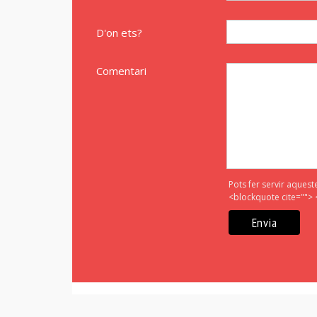
D'on ets?
Comentari
Pots fer servir aquest
<blockquote cite=""> 