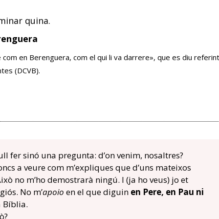
minar quina.
erenguera
com en Berenguera, com el qui li va darrere», que es diu referint
ntes (DCVB).
ll fer sinó una pregunta: d’on venim, nosaltres?
 Doncs a veure com m’expliques que d’uns mateixos
Això no m’ho demostrarà ningú. I (ja ho veus) jo et
igiós. No m’
apoio
en el que diguin
en Pere, en Pau ni
 Bíblia.
xò?