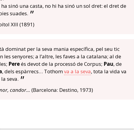
ha sinó una casta, no hi ha sinó un sol dret: el dret de
pies suades.
pítol XIII (1891)
tà dominat per la seva mania específica, pel seu tic
 les senyores; a l’altre, les faves a la catalana; al de
des;
Pere
és devot de la processó de Corpus;
Pau
, de
a
, dels espàrrecs… Tothom
va a la seva
, tota la vida va
la seva.
or, candor…
(Barcelona: Destino, 1973)