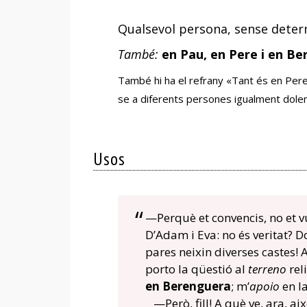
Ramoneta
Qualsevol persona, sense deter
També:
en Pau, en Pere i en B
També hi ha el refrany «Tant és en Pere 
se a diferents persones igualment dole
Usos
—Perquè et convencis, no et vu
D’Adam i Eva: no és veritat?
pares neixin diverses castes! 
porto la qüestió al
terreno
rel
en Berenguera
; m’
apoio
en la
—Però, fill! A què ve, ara, ai