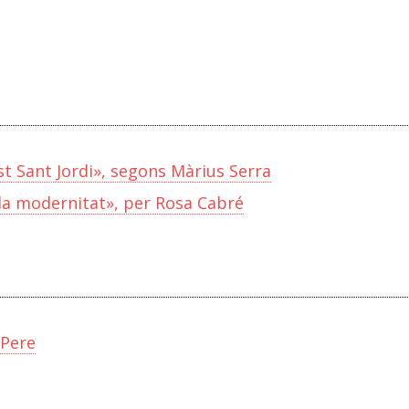
st Sant Jordi», segons Màrius Serra
a la modernitat», per Rosa Cabré
 Pere