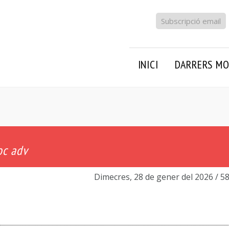
Subscripció email
INICI
DARRERS MO
oc adv
Dimecres, 28 de gener del 2026
/ 5