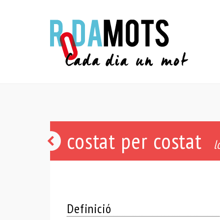
costat per costat
fet
l
i
fet
Definició