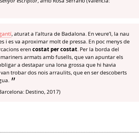
senyor escriptor
, amb Rosa Serrano (València:
gantí
, aturat a l’altura de Badalona. En veure’l, la nau
les i es va aproximar molt de pressa. En poc menys de
rcacions eren
costat per costat
. Per la borda del
de mariners armats amb fusells, que van apuntar els
 obligar a destapar una lona grossa que hi havia
 van trobar dos nois arraulits, que en ser descoberts
gua.
Barcelona: Destino, 2017)