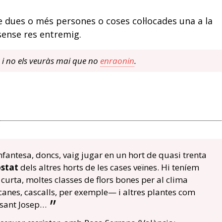
 de dues o més persones o coses col·locades una a la
 sense res entremig.
t i no els veuràs mai que no
enraonin
.
fantesa, doncs, vaig jugar en un hort de quasi trenta
ostat
dels altres horts de les cases veïnes. Hi teníem
 curta, moltes classes de flors bones per al clima
scanes, cascalls, per exemple— i altres plantes com
 sant Josep…