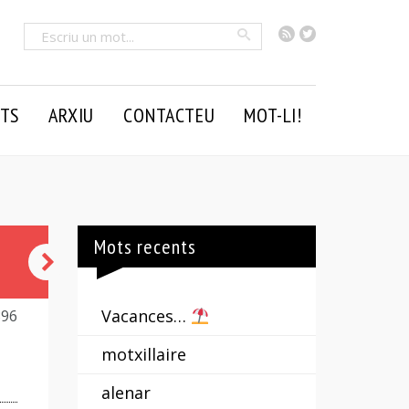
RSS
Twitter
Cercar
TS
ARXIU
CONTACTEU
MOT-LI!
Mots recents
una
mica
Vacances…
896
mica
motxillaire
alenar