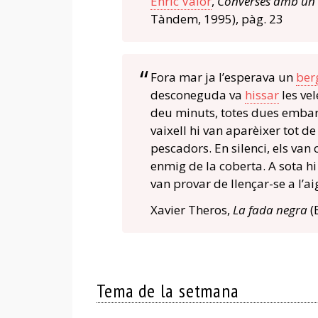
Enric Valor
,
Converses amb un 
Tàndem, 1995), pàg. 23
Fora mar ja l’esperava un
ber
desconeguda va
hissar
les ve
deu minuts, totes dues emba
vaixell hi van aparèixer tot 
pescadors. En silenci, els van
enmig de la coberta. A sota hi
van provar de llençar-se a l’ai
Xavier Theros,
La fada negra
(
Tema de la setmana