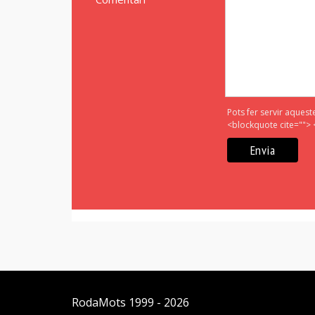
Pots fer servir aquest
<blockquote cite=""> 
RodaMots
1999 - 2026