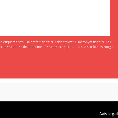
es etiquetes html:
<a href="" title=""> <abbr title=""> <acronym title=""> <b>
<cite> <code> <del datetime=""> <em> <i> <q cite=""> <s> <strike> <strong>
Avís legal