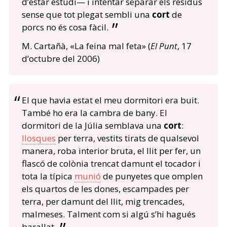
d’estar estudi— i intentar separar els residus
sense que tot plegat sembli una
cort
de
porcs no és cosa fàcil.
M. Cartañà, «La feina mal feta» (
El Punt
, 17
d’octubre del 2006)
El que havia estat el meu dormitori era buit.
També ho era la cambra de bany. El
dormitori de la Júlia semblava una
cort
:
llosques
per terra, vestits tirats de qualsevol
manera, roba interior bruta, el llit per fer, un
flascó de colònia trencat damunt el tocador i
tota la típica
munió
de punyetes que omplen
els quartos de les dones, escampades per
terra, per damunt del llit, mig trencades,
malmeses. Talment com si algú s’hi hagués
barallat.