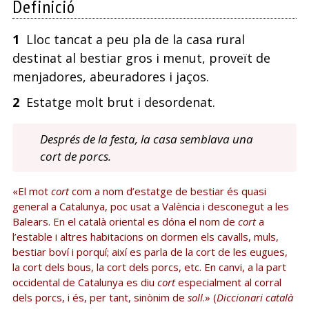
Definició
1
Lloc tancat a peu pla de la casa rural
destinat al bestiar gros i menut, proveït de
menjadores, abeuradores i jaços.
2
Estatge molt brut i desordenat.
Després de la festa, la casa semblava una
cort de porcs.
«El mot
cort
com a nom d’estatge de bestiar és quasi
general a Catalunya, poc usat a València i desconegut a les
Balears. En el català oriental es dóna el nom de
cort
a
l’estable i altres habitacions on dormen els cavalls, muls,
bestiar boví i porquí; així es parla de la cort de les eugues,
la cort dels bous, la cort dels porcs, etc. En canvi, a la part
occidental de Catalunya es diu
cort
especialment al corral
dels porcs, i és, per tant, sinònim de
soll
.» (
Diccionari català