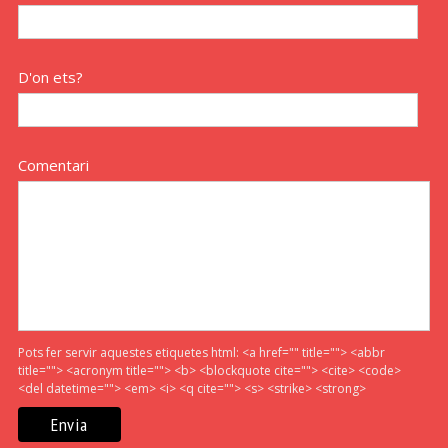
D'on ets?
Comentari
Pots fer servir aquestes etiquetes html:
<a href="" title=""> <abbr
title=""> <acronym title=""> <b> <blockquote cite=""> <cite> <code>
<del datetime=""> <em> <i> <q cite=""> <s> <strike> <strong>