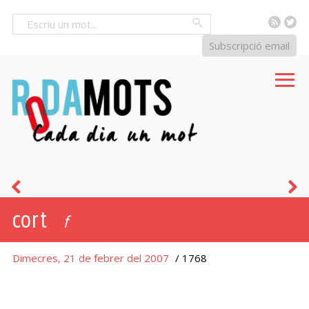
RSS
Tw
Cercar
Subscripció email
l’estel
e
cort
porquer
f
Dimecres, 21 de febrer del 2007
/ 1768