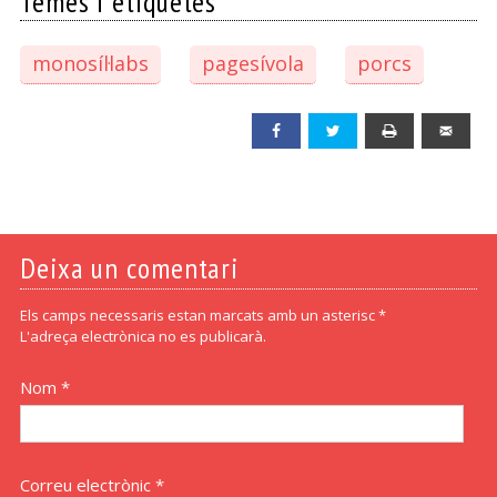
Temes i etiquetes
monosíl·labs
pagesívola
porcs
Facebook
Twitter
Print
Emai
Deixa un comentari
Els camps necessaris estan marcats amb un asterisc *
L'adreça electrònica no es publicarà.
Nom *
Correu electrònic *