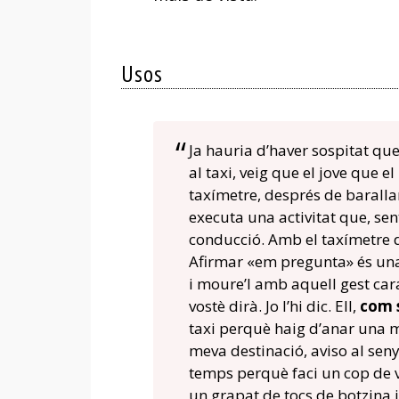
Usos
Ja hauria d’haver sospitat qu
al taxi, veig que el jove que 
taxímetre, després de baralla
executa una activitat que, se
conducció. Amb el taxímetre d
Afirmar «em pregunta» és una 
i moure’l amb aquell gest cara
vostè dirà. Jo l’hi dic. Ell,
com s
taxi perquè haig d’anar una m
meva destinació, aviso al seny
temps perquè faci un cop de 
un grapat de tocs de botzina 