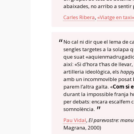
abaixades, no arribo a sentir
Carles Ribera
,
«Viatge en taxi
No cal ni dir que el lema de 
sengles targetes a la solapa 
que suat «aquienmadrugadios
així: «Si d’hora t’has de llev
artilleria ideològica, els
happy 
amb un incommovible posat b
parem l’altra galta. «
Com si e
durant la impossible franja ho
per debats: encara escalfem c
somnolència.
Pau Vidal
,
El parevostre: manu
Magrana, 2000)