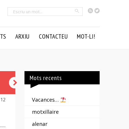
RSS
Twitter
Cercar
TS
ARXIU
CONTACTEU
MOT-LI!
Mots recents
acabar
com
Vacances…
912
Camot
motxillaire
alenar