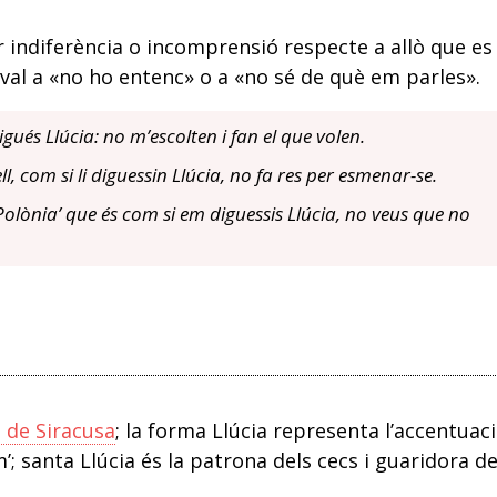
 indiferència o incomprensió respecte a allò que es
uival a «no ho entenc» o a «no sé de què em parles».
gués Llúcia: no m’escolten i fan el que volen.
l, com si li diguessin Llúcia, no fa res per esmenar-se.
Polònia’ que és com si em diguessis Llúcia, no veus que no
 de Siracusa
; la forma Llúcia representa l’accentuac
um’; santa Llúcia és la patrona dels cecs i guaridora de