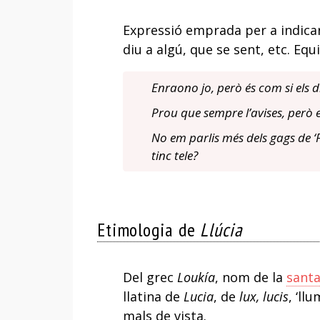
Expressió emprada per a indicar
diu a algú, que se sent, etc. Eq
Enraono jo, però és com si els di
Prou que sempre l’avises, però el
No em parlis més dels gags de ‘
tinc tele?
Etimologia de
Llúcia
Del grec
Loukía
, nom de la
santa
llatina de
Lucia
, de
lux, lucis
, ‘ll
mals de vista.