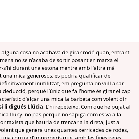
e alguna cosa no acabava de girar rodó quan, entrant
el mena no se n’acaba de sortir posant en marxa el
r-s’hi durant una estona mentre amb l’altra mà
nt una mica generosos, es podria qualificar de
efinitivament inutilitzat, em pregunta on vull anar.
deducció, perquè l’únic que fa l’home és girar el cap
cterístic d’alçar una mica la barbeta com volent dir
i li digués Llúcia
. L’hi repeteixo. Com que he pujat al
ica lluny, no pas perquè no sàpiga com es va a la
or taxista que hauria de trencar a la dreta, just a
volant que genera unes quantes xerricades de rodes,
i una corrua d’improperis que, amb les finestretes