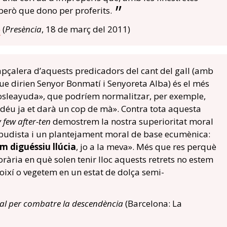
 però que dono per proferits.
»
(
Presència
, 18 de març del 2011)
capçalera d’aquests predicadors del cant del gall (amb
que dirien Senyor Bonmatí i Senyoreta Alba) és el més
leayuda», que podríem normalitzar, per exemple,
ar, déu ja et darà un cop de mà». Contra tota aquesta
few after-ten
demostrem la nostra superioritat moral
udista i un plantejament moral de base ecumènica:
m diguéssiu llúcia
, jo a la meva». Més que res perquè
rària en què solen tenir lloc aquests retrets no estem
oixí o vegetem en un estat de dolça semi-
al per combatre la descendència
(Barcelona: La