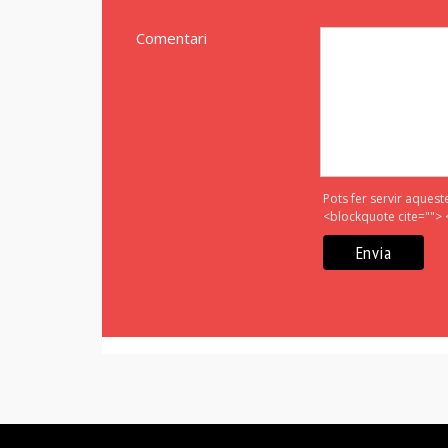
Comentari
Pots fer servir aquest
<blockquote cite=""> 