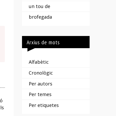
un tou de
brofegada
Arxius de mots
Alfabètic
Cronològic
Per autors
Per temes
ió
Per etiquetes
ls