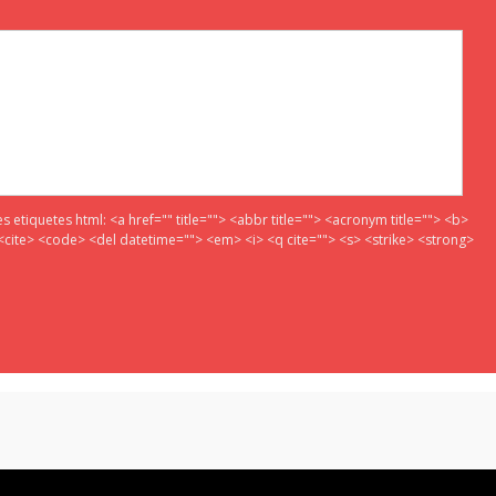
es etiquetes html:
<a href="" title=""> <abbr title=""> <acronym title=""> <b>
<cite> <code> <del datetime=""> <em> <i> <q cite=""> <s> <strike> <strong>