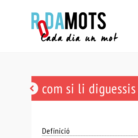
com si li diguessis
de
Maria
Santíssima!
Definició