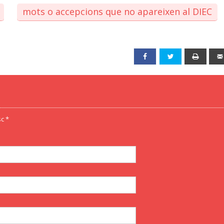
mots o accepcions que no apareixen al DIEC
Facebook
Twitter
Print
c *