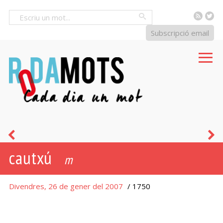
RSS
Tw
Cercar
Subscripció email
polissó
a
cautxú
-
m
ona
Divendres, 26 de gener del 2007
/ 1750