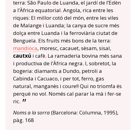
terra: São Paulo de Luanda, el jardí de l’Edèn
a l’Àfrica equatorial. Angola, rica entre les
riques: El millor cotó del món, entre les viles
de Malange i Luanda; la canya de sucre més
dolça entre Luanda i la ferroviària ciutat de
Benguela. Els fruits més bons de la terra:
mandioca
, moresc, cacauet, sèsam, sisal,
cautxú
i cafè. La ramaderia bovina més sana
i productiva de l’Àfrica negra. I, sobretot, la
bogeria: diamants a Dundo, petroli a
Cabinda i Cacuaco, i per tot, ferro, gas
natural, manganès i coure!! Qui no triomfa és
perquè no vol. Només cal parar la mà i fer-se
ric.
Noms a la sorra
(Barcelona: Columna, 1995),
pàg. 168