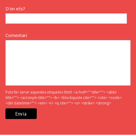
D'on ets?
Comentari
Pots fer servir aquestes etiquetes html:
<a href="" title=""> <abbr
title=""> <acronym title=""> <b> <blockquote cite=""> <cite> <code>
<del datetime=""> <em> <i> <q cite=""> <s> <strike> <strong>