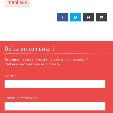
manlleus
Facebook
Twitter
Print
Emai
Deixa un comentari
Els camps necessaris estan marcats amb un asterisc *
L'adreça electrònica no es publicarà.
Nom *
Correu electrònic *