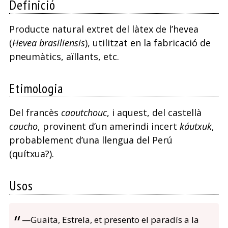
Definició
Producte natural extret del làtex de l’hevea
(
Hevea brasiliensis
), utilitzat en la fabricació de
pneumàtics, aïllants, etc.
Etimologia
Del francès
caoutchouc
, i aquest, del castellà
caucho
, provinent d’un amerindi incert
káutxuk
,
probablement d’una llengua del Perú
(quítxua?).
Usos
—Guaita, Estrela, et presento el paradís a la