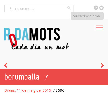
RSS
Tw
Cercar
Subscripció email
estripar
m
borumballa
a
f
Dilluns, 11 de maig del 2015
/ 3596