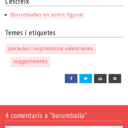
L'escreix
Borumballes en sentit figurat
Temes i etiquetes
paraules i expressions valencianes
suggeriments
Facebook
Twitter
Print
Emai
4
comentaris a “borumballa”