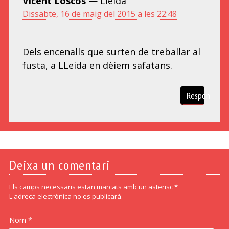
Vicent Loscos
— Lleida
Dissabte, 16 de maig del 2015 a les 22:48
Dels encenalls que surten de treballar al
fusta, a LLeida en dèiem safatans.
Respon
Deixa un comentari
Els camps necessaris estan marcats amb un asterisc *
L'adreça electrònica no es publicarà.
Nom *