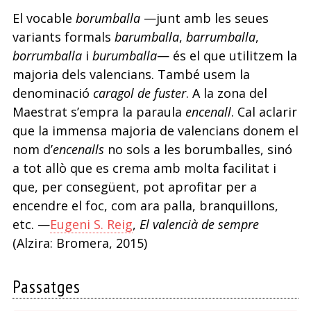
El vocable
borumballa
—junt amb les seues
variants formals
barumballa
,
barrumballa
,
borrumballa
i
burumballa
— és el que utilitzem la
majoria dels valencians. També usem la
denominació
caragol de fuster
. A la zona del
Maestrat s’empra la paraula
encenall
. Cal aclarir
que la immensa majoria de valencians donem el
nom d’
encenalls
no sols a les borumballes, sinó
a tot allò que es crema amb molta facilitat i
que, per consegüent, pot aprofitar per a
encendre el foc, com ara palla, branquillons,
etc. —
Eugeni S. Reig
,
El valencià de sempre
(Alzira: Bromera, 2015)
Passatges