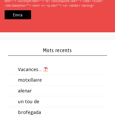
title=""> <acronym title=""> <b> <blockquote cite=""> <cite> <code>
<del datetime=""> <em> <i> <q cite=""> <s> <strike> <strong>
Mots recents
Vacances…
motxillaire
alenar
un tou de
brofegada