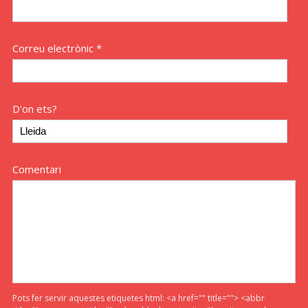
Correu electrònic *
D'on ets?
Comentari
Pots fer servir aquestes etiquetes html:
<a href="" title=""> <abbr