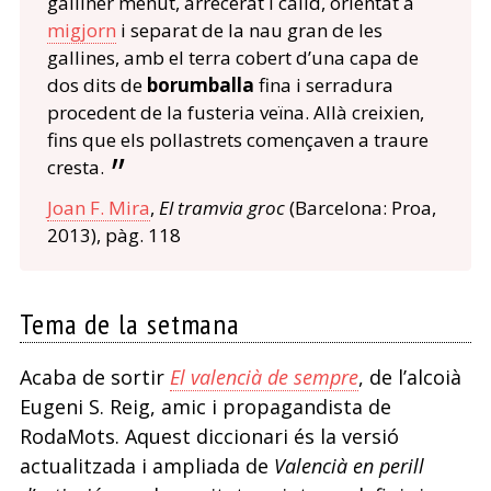
galliner menut, arrecerat i càlid, orientat a
migjorn
i separat de la nau gran de les
gallines, amb el terra cobert d’una capa de
dos dits de
borumballa
fina i serradura
procedent de la fusteria veïna. Allà creixien,
fins que els pollastrets començaven a traure
cresta.
Joan F. Mira
,
El tramvia groc
(Barcelona: Proa,
2013), pàg. 118
Tema de la setmana
Acaba de sortir
El valencià de sempre
, de l’alcoià
Eugeni S. Reig, amic i propagandista de
RodaMots. Aquest diccionari és la versió
actualitzada i ampliada de
Valencià en perill