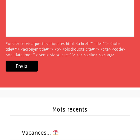
Pots fer servir aquestes etiquetes html:
<a href="" title=""> <abbr
title=""> <acronym title=""> <b> <blockquote cite=""> <cite> <code>
<del datetime=""> <em> <i> <q cite=""> <s> <strike> <strong>
Mots recents
Vacances…