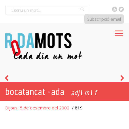
RSS
Tw
Cercar
Subscripció email
llanut
es
bocatancat -ada
-
adj
i
m
i
f
uda
Dijous, 5 de desembre del 2002
/ 819