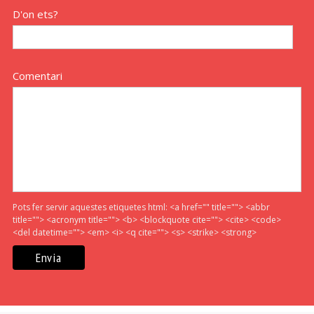
D'on ets?
Comentari
Pots fer servir aquestes etiquetes html:
<a href="" title=""> <abbr
title=""> <acronym title=""> <b> <blockquote cite=""> <cite> <code>
<del datetime=""> <em> <i> <q cite=""> <s> <strike> <strong>