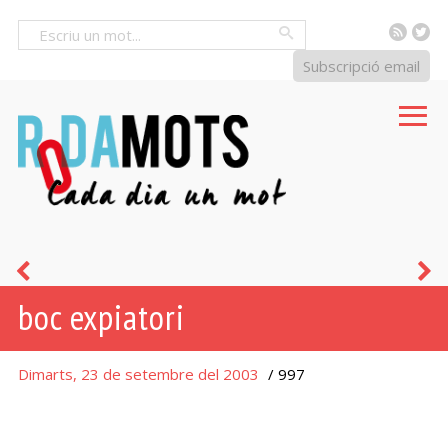
RSS
Tw
Cercar
Subscripció email
caixer
a
boc expiatori
-
a
Dimarts, 23 de setembre del 2003
/ 997