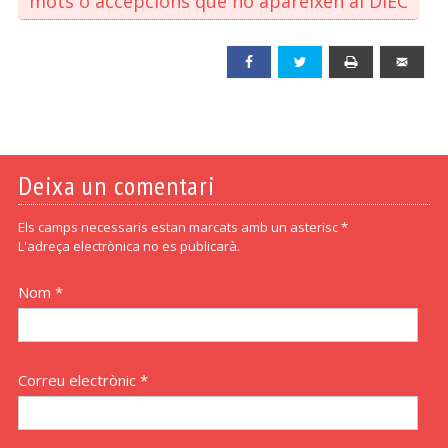
mots o accepcions que no apareixen al DIEC
Facebook
Twitter
Print
Emai
Deixa un comentari
Els camps necessaris estan marcats amb un asterisc *
L'adreça electrònica no es publicarà.
Nom *
Correu electrònic *