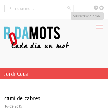
RSS
Tw
Cercar
Subscripció email
Jordi Coca
camí de cabres
16-02-2015