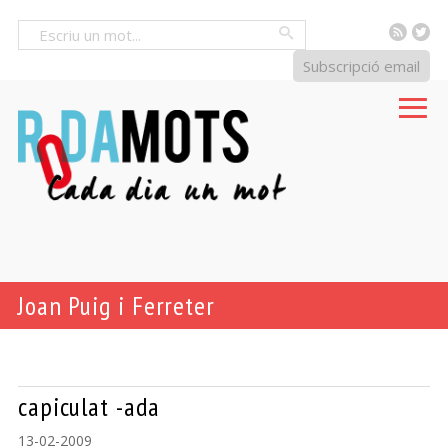
RSS
Tw
Cercar
Subscripció email
Joan Puig i Ferreter
capiculat -ada
13-02-2009