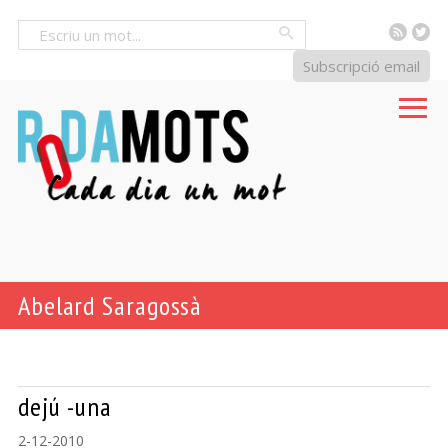
RSS
Tw
Cercar
Subscripció email
Abelard Saragossà
dejú -una
2-12-2010