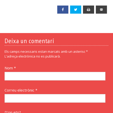
Facebook
Twitter
Print
Emai
Deixa un comentari
Els camps necessaris estan marcats amb un asterisc *
L'adreça electrònica no es publicarà.
Nom *
Correu electrònic *
D'on ets?