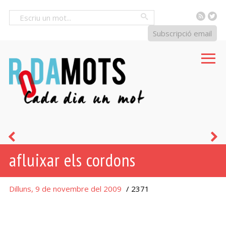
RSS
Tw
Cercar
Subscripció email
anar-
p
afluixar els cordons
se'n
s
al
P
Dilluns, 9 de novembre del 2009
/ 2371
calaix
c