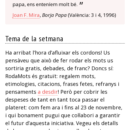
papa, ens enteníem molt bé.
Joan F. Mira
,
Borja Papa
(València: 3 i 4, 1996)
Tema de la setmana
Ha arribat l’hora d’afluixar els cordons! Us
pensàveu que això de fer rodar els mots us
sortiria gratis, debades, de franc? Doncs sí:
RodaMots és gratuït: regalem mots,
etimologies, citacions, frases fetes, refranys i
pensaments
a desdir
! Però per cobrir les
despeses de tant en tant toca passar el
plateret: com fem ara i fins al 23 de novembre,
i qui bonament pugui que col·labori a garantir
el futur d’aquesta iniciativa. Vegeu els detalls