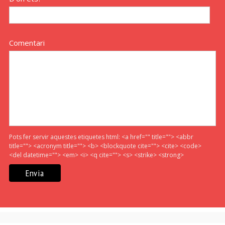
Comentari
Pots fer servir aquestes etiquetes html:
<a href="" title=""> <abbr
title=""> <acronym title=""> <b> <blockquote cite=""> <cite> <code>
<del datetime=""> <em> <i> <q cite=""> <s> <strike> <strong>