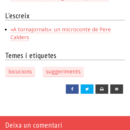
L'escreix
«A tornajornals»: un microconte de Pere
Calders
Temes i etiquetes
locucions
suggeriments
Facebook
Twitter
Print
Emai
Deixa un comentari