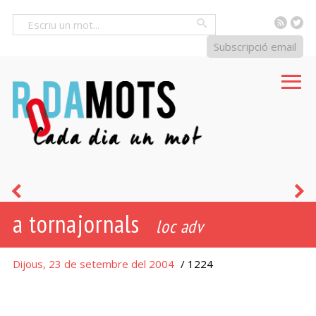
RSS
Tw
Cercar
Subscripció email
festejador
e
a tornajornals
-
loc adv
a
Dijous, 23 de setembre del 2004
/ 1224