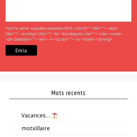
Pots fer servir aquestes etiquetes html:
<a href="" title=""> <abbr
title=""> <acronym title=""> <b> <blockquote cite=""> <cite> <code>
<del datetime=""> <em> <i> <q cite=""> <s> <strike> <strong>
Mots recents
Vacances…
motxillaire